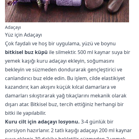
Adaçayı
Yüz için Adaçayı
Çok faydalı ve hoş bir uygulama, yüzü ve boynu
bitkisel buz küpü
ile silmektir. 500 ml kaynar suya bir
yemek kaşığı kuru adaçayı ekleyin, soğumasını
bekleyin ve süzmeden dondurarak gençleştirici ve
canlandırıcı buz elde edin. Bu işlem, cilde elastikiyet
kazandırır, kan akışını küçük kılcal damarlara ve
damarları sıkıştırarak yağ tıkaçlarını mekanik olarak
dışarı atar. Bitkisel buz, tercih ettiğiniz herhangi bir
bitki ile yapılabilir.
Kuru cilt için adaçayı losyonu.
3-4 günlük bir
porsiyon hazırlanır. 2 tatlı kaşığı adaçayı 200 ml kaynar
suya eklenir, 30 dakika bekletilir, süzmeden 2 yemek