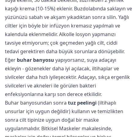
kaşığı krema (10-15%) eklenir. Buzdolabında saklayın ve
yüzünüzü sabah ve akşam yıkadıktan sonra silin. Yağlı
ciltler için böyle bir infüzyon kremasız yapılmalı ve
kalendula eklenmelidir. Alkolle losyon yapmanızı
tavsiye etmiyorum; çok geçmeden yağlı cilt, ciddi
tedavi gerektiren daha büyük sorunlara dönüşebilir.
Eğer
buhar banyosu
yapıyorsanız, suya adaçayı
ekleyin - gözenekler daha iyi açılacak, iltihaplar ve
sivilceler daha hızlı iyileşecektir. Adaçayı, sıkça ergenlik
sivilceleri ve akneleri ile görülen bakteri
enfeksiyonlarına karşı son derece etkilidir.
Buhar banyosundan sonra
tuz peelingi
(iltihaplı
unsurlar için uygun değildir) kullanın ve temizlikten
sonra cilt tipinize uygun doğal bir maske
uygulanmalıdır.
Bitkisel Maskeler
makalesinde,
maskeler için doğru temel bileşenler ve birkaç