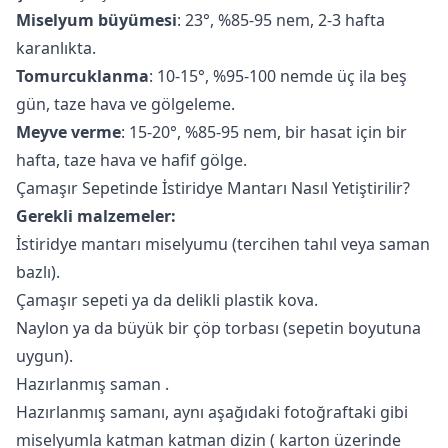
Miselyum büyümesi
: 23°, %85-95 nem, 2-3 hafta
karanlıkta.
Tomurcuklanma
: 10-15°, %95-100 nemde üç ila beş
gün, taze hava ve gölgeleme.
Meyve verme
: 15-20°, %85-95 nem, bir hasat için bir
hafta, taze hava ve hafif gölge.
Çamaşır Sepetinde İstiridye Mantarı Nasıl Yetiştirilir?
Gerekli malzemeler:
İstiridye mantarı miselyumu (tercihen tahıl veya saman
bazlı).
Çamaşır sepeti ya da delikli plastik kova.
Naylon ya da büyük bir çöp torbası (sepetin boyutuna
uygun).
Hazırlanmış saman
.
Hazırlanmış samanı, aynı aşağıdaki fotoğraftaki gibi
miselyumla katman katman dizin (
karton üzerinde