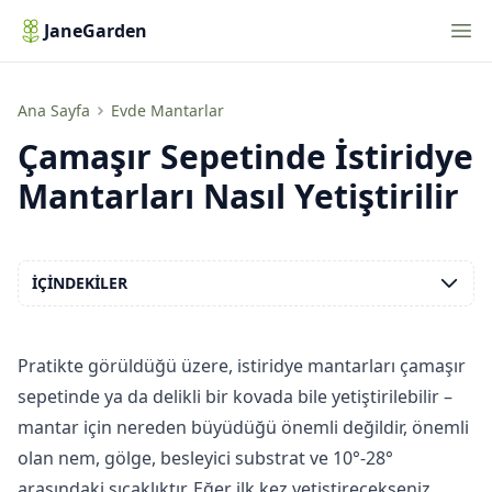
Nav
JaneGarden
Çamaşır Sepetinde İstiridye Mantarları Nasıl Yetiştirilir
Ana Sayfa
Evde Mantarlar
Çamaşır Sepetinde İstiridye
Mantarları Nasıl Yetiştirilir
İÇINDEKILER
Pratikte görüldüğü üzere, istiridye mantarları çamaşır
sepetinde ya da delikli bir kovada bile yetiştirilebilir –
mantar için nereden büyüdüğü önemli değildir, önemli
olan nem, gölge, besleyici substrat ve 10°-28°
arasındaki sıcaklıktır. Eğer ilk kez yetiştirecekseniz,