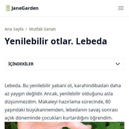
Nav
JaneGarden
Yenilebilir otlar. Lebeda
Ana Sayfa
Mutfak Sanatı
Yenilebilir otlar. Lebeda
İÇINDEKILER
Lebeda. Bu yenilebilir yabani ot, karahindibadan daha
az yaygın değildir. Ancak, yenilebilir olduğunu asla
düşünmezdim. Makaleyi hazırlama sürecinde, 80
yaşındaki büyükannemden, lebedanın savaş sonrası
açlık döneminde çocukları kurtardığını öğrendim.