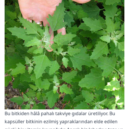
Bu bitkiden hâlâ pahalı takviye gıdalar üretiliyor. Bu
kapsüller bitkinin ezilmiş yapraklarından elde edilen