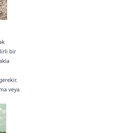
ak
rli bir
akla
,
erekir.
lama veya