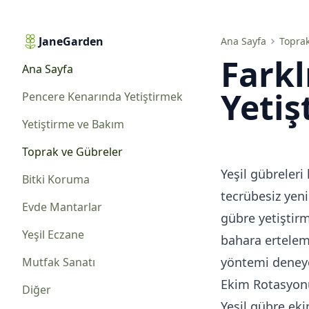
JaneGarden
Farklı Yeşil Gübre Yetiştirme Yöntemleri
Ana Sayfa
Toprak
Farkl
Ana Sayfa
Yetiş
Pencere Kenarında Yetiştirmek
Yetiştirme ve Bakım
Toprak ve Gübreler
Yeşil gübreler
Bitki Koruma
tecrübesiz yeni
Evde Mantarlar
gübre yetiştirm
Yeşil Eczane
bahara erteleme
yöntemi deneyeb
Mutfak Sanatı
Ekim Rotasyon
Diğer
Yeşil gübre ek