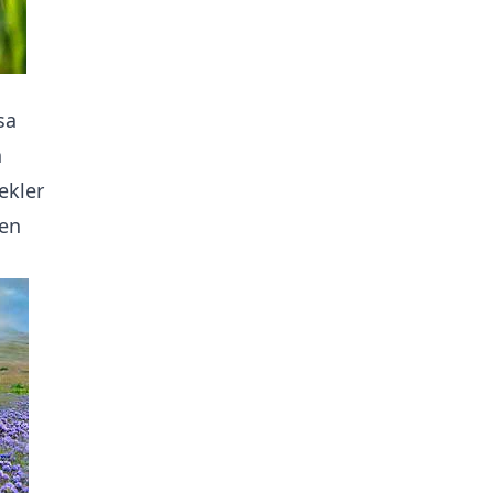
sa
n
ekler
yen