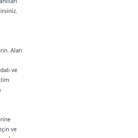
ahılları
rsiniz.
rin. Alan
rdalı ve
klim
m
rine
eçin ve