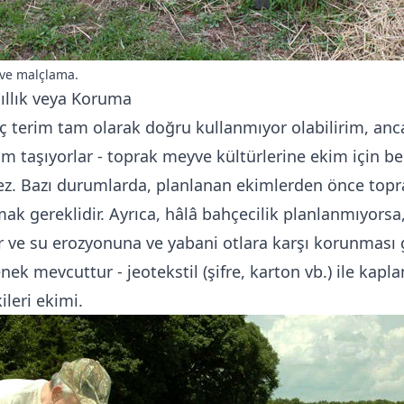
 ve malçlama.
hıllık veya Koruma
üç terim tam olarak doğru kullanmıyor olabilirim, anc
am taşıyorlar - toprak meyve kültürlerine ekim için beli
ez. Bazı durumlarda, planlanan ekimlerden önce topr
şmak gereklidir. Ayrıca, hâlâ bahçecilik planlanmıyorsa
r ve su erozyonuna ve yabani otlara karşı korunması g
nek mevcuttur - jeotekstil (şifre, karton vb.) ile kap
ileri ekimi.