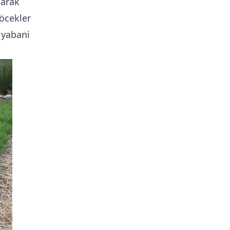
larak
böcekler
a yabani