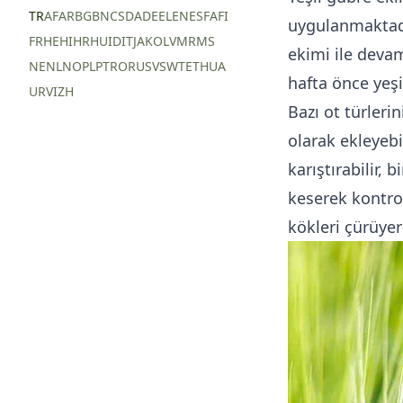
TR
AF
AR
BG
BN
CS
DA
DE
EL
EN
ES
FA
FI
uygulanmaktadır
FR
HE
HI
HR
HU
ID
IT
JA
KO
LV
MR
MS
ekimi ile devam
NE
NL
NO
PL
PT
RO
RU
SV
SW
TE
TH
UA
hafta önce yeşil
UR
VI
ZH
Bazı ot türleri
olarak ekleyebi
karıştırabilir,
keserek kontrol 
kökleri çürüye