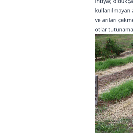
ihtiyaç oldukça 
kullanılmayan a
ve arıları çekm
otlar tutunama