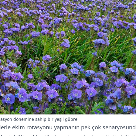
etasyon dönemine sahip bir yeşil gübre.
elerle ekim rotasyonu yapmanın pek çok senaryosun