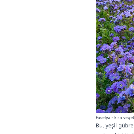
Faselya - kısa veg
Bu, yeşil gübr