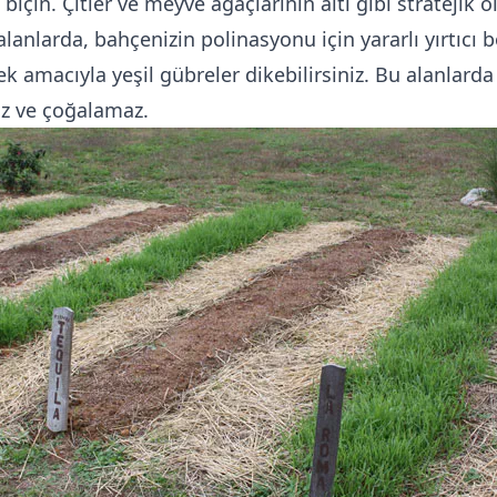
biçin. Çitler ve meyve ağaçlarının altı gibi stratejik o
lanlarda, bahçenizin polinasyonu için yararlı yırtıcı 
ek amacıyla yeşil gübreler dikebilirsiniz. Bu alanlard
z ve çoğalamaz.