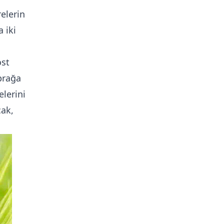
elerin
 iki
ost
oprağa
elerini
cak,