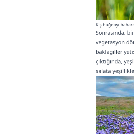
Kış buğdayı bahar
Sonrasında, bi
vegetasyon dön
baklagiller yet
çıktığında, yeşi
salata yeşillikler