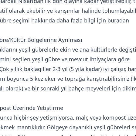
Hardalı Nisan’dan ilk don olayına kadar yetiştirebilir, t
atif olarak ekebilir ve karışımlar halinde tohumlayabili
 gübre seçimi hakkında daha fazla bilgi için
buradan
bre/Kültür Bölgelerine Ayrılması
klarını yeşil gübrelerle ekin ve ana kültürlerle değişti
mini seçilen yeşil gübre ve mevcut ihtiyaçlara göre
ok yıllık baklagiller 2-3 yıl (5 yıla kadar) iyi çalışır, ha
m boyunca 5 kez eker ve toprağa karıştırabilirsiniz (i
lı olarak) ve bir sonraki yıl bahçe meyveleri için diki
ost Üzerinde Yetiştirme
oyunca hiçbir şey yetişmiyorsa, malç veya kompost üze
ekmek mantıklıdır. Gölgeye dayanıklı yeşil gübreleri s