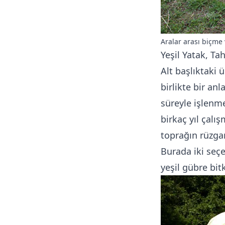
Aralar arası biçme
Yeşil Yatak, Ta
Alt başlıktaki 
birlikte bir anl
süreyle işlenm
birkaç yıl çalı
toprağın rüzga
Burada iki seçe
yeşil gübre bitk