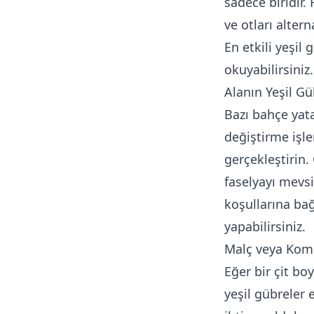
sadece biridir. 
ve otları altern
En etkili yeşil
okuyabilirsiniz.
Alanın Yeşil Gü
Bazı bahçe yata
değiştirme işle
gerçekleştirin. Ç
faselyayı mevsi
koşullarına bağ
yapabilirsiniz.
Malç veya Komp
Eğer bir çit b
yeşil gübreler 