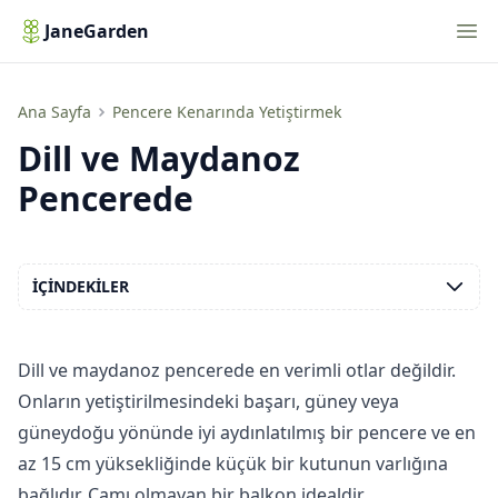
Nav
JaneGarden
Dill ve Maydanoz Pencerede
Ana Sayfa
Pencere Kenarında Yetiştirmek
Dill ve Maydanoz
Pencerede
İÇINDEKILER
Dill ve maydanoz pencerede en verimli otlar değildir.
Onların yetiştirilmesindeki başarı, güney veya
güneydoğu yönünde iyi aydınlatılmış bir pencere ve en
az 15 cm yüksekliğinde küçük bir kutunun varlığına
bağlıdır. Camı olmayan bir balkon idealdir.