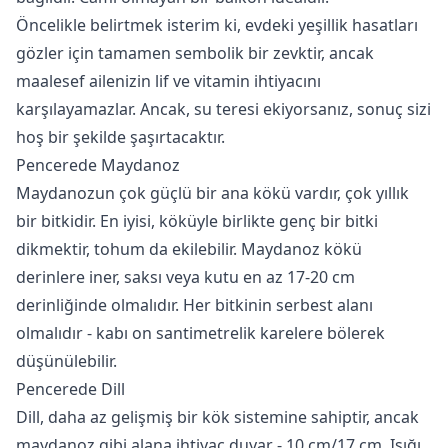
Öncelikle belirtmek isterim ki, evdeki yeşillik hasatları
gözler için tamamen sembolik bir zevktir, ancak
maalesef ailenizin lif ve vitamin ihtiyacını
karşılayamazlar. Ancak,
su teresi
ekiyorsanız, sonuç sizi
hoş bir şekilde şaşırtacaktır.
Pencerede Maydanoz
Maydanozun çok güçlü bir ana kökü vardır, çok yıllık
bir bitkidir. En iyisi, köküyle birlikte genç bir bitki
dikmektir, tohum da ekilebilir. Maydanoz kökü
derinlere iner, saksı veya kutu en az 17-20 cm
derinliğinde olmalıdır. Her bitkinin serbest alanı
olmalıdır - kabı on santimetrelik karelere bölerek
düşünülebilir.
Pencerede Dill
Dill, daha az gelişmiş bir kök sistemine sahiptir, ancak
maydanoz gibi alana ihtiyaç duyar - 10 cm/17 cm. Işığı