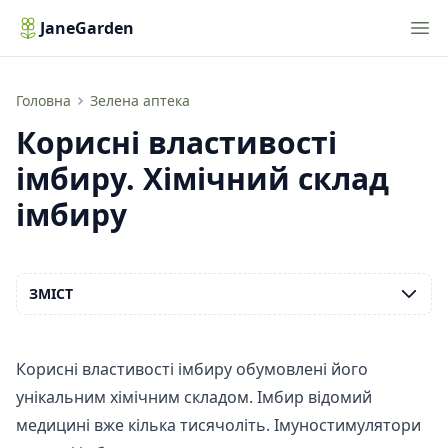
Nav
JaneGarden
Корисні властивості імбиру. Хімічний склад імбиру
Головна
Зелена аптека
Корисні властивості
імбиру. Хімічний склад
імбиру
ЗМІСТ
Корисні властивості імбиру обумовлені його
унікальним хімічним складом. Імбир відомий
медицині вже кілька тисячоліть. Імуностимулятори