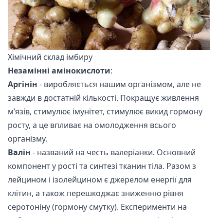
Хімічний склад імбиру
Незамінні амінокислоти
:
Аргінін
- виробляється нашим організмом, але не
завжди в достатній кількості. Покращує живлення
м’язів, стимулює імунітет, стимулює викид гормону
росту, а це впливає на омолодження всього
організму.
Валін
- названий на честь валеріанки. Основний
компонент у рості та синтезі тканин тіла. Разом з
лейцином і ізолейцином є джерелом енергії для
клітин, а також перешкоджає зниженню рівня
серотоніну (гормону смутку). Експерименти на