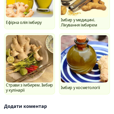
Імбир у медицині.
Ефірна олія імбиру
Лікування імбирем
Страви з імбирем. Імбир
Імбир у косметології
у кулінарії
Додати коментар