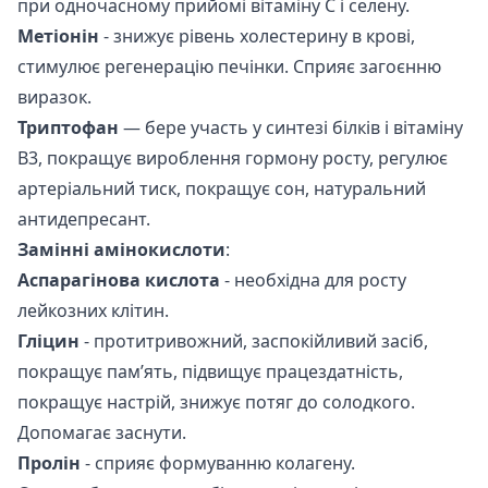
при одночасному прийомі вітаміну С і селену.
Метіонін
- знижує рівень холестерину в крові,
стимулює регенерацію печінки. Сприяє загоєнню
виразок.
Триптофан
— бере участь у синтезі білків і вітаміну
В3, покращує вироблення гормону росту, регулює
артеріальний тиск, покращує сон, натуральний
антидепресант.
Замінні амінокислоти
:
Аспарагінова кислота
- необхідна для росту
лейкозних клітин.
Гліцин
- протитривожний, заспокійливий засіб,
покращує пам’ять, підвищує працездатність,
покращує настрій, знижує потяг до солодкого.
Допомагає заснути.
Пролін
- сприяє формуванню колагену.