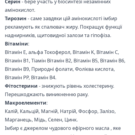
Серин
- бере участь у біосинтезі незамінних
амінокислот.
Тирозин
- саме завдяки цій амінокислоті імбир
рекламують як спалювач жиру. Покращує функції
наднирників, щитовидної залози та гіпофіза.
Вітаміни
:
Вітамін E, альфа Токоферол, Вітамін K, Вітамін C,
Вітамін B1, Тіамін Вітамін B2, Вітамін B5, Вітамін B6,
Вітамін B9, Природні фолати, Фолієва кислота,
Вітамін PP, Вітамін B4.
Фітостерини
- знижують рівень холестерину.
Перешкоджають виникненню раку.
Макроелементи
:
Калій, Кальцій, Магній, Натрій, Фосфор, Залізо,
Марганець, Мідь, Селен, Цинк.
Імбир є джерелом чудового
ефірного масла
, яке