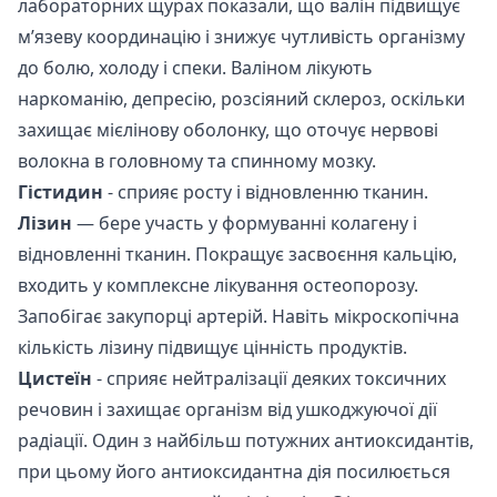
лабораторних щурах показали, що валін підвищує
м’язеву координацію і знижує чутливість організму
до болю, холоду і спеки. Валіном лікують
наркоманію, депресію, розсіяний склероз, оскільки
захищає мієлінову оболонку, що оточує нервові
волокна в головному та спинному мозку.
Гістидин
- сприяє росту і відновленню тканин.
Лізин
— бере участь у формуванні колагену і
відновленні тканин. Покращує засвоєння кальцію,
входить у комплексне лікування остеопорозу.
Запобігає закупорці артерій. Навіть мікроскопічна
кількість лізину підвищує цінність продуктів.
Цистеїн
- сприяє нейтралізації деяких токсичних
речовин і захищає організм від ушкоджуючої дії
радіації. Один з найбільш потужних антиоксидантів,
при цьому його антиоксидантна дія посилюється