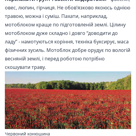
овес, люпин, гірчиця. Не обов’язково якоюсь однією
травою, можна і суміш. Пахати, наприклад,
мотоблоком краще по підготовленій землі. Цілину
мотоблоком дуже складно і довго “доводити до
ладу” - намотуються коріння, техніка буксирує, маса
фізичних зусиль. Мотоблок добре орудує по вологій
весняній землі, і перед роботою потрібно
скошувати траву.
Червоний конюшина