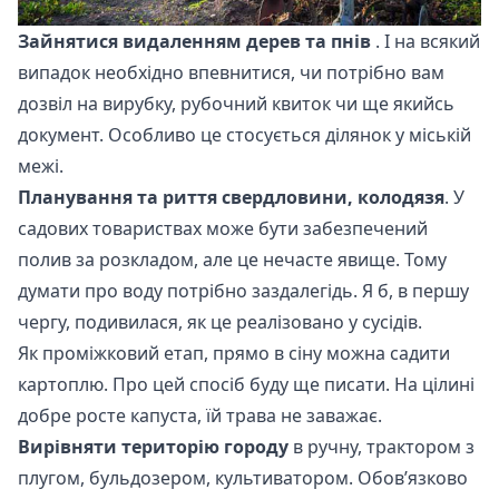
Зайнятися
видаленням дерев та пнів
. І на всякий
випадок необхідно впевнитися, чи потрібно вам
дозвіл на вирубку, рубочний квиток чи ще якийсь
документ. Особливо це стосується ділянок у міській
межі.
Планування та риття свердловини, колодязя
. У
садових товариствах може бути забезпечений
полив за розкладом, але це нечасте явище. Тому
думати про воду потрібно заздалегідь. Я б, в першу
чергу, подивилася, як це реалізовано у сусідів.
Як проміжковий етап, прямо в сіну можна садити
картоплю. Про цей спосіб буду ще писати. На цілині
добре росте капуста, їй трава не заважає.
Вирівняти територію городу
в ручну, трактором з
плугом, бульдозером, культиватором. Обов’язково