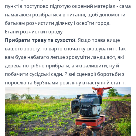
пунктів поступово підготую окремий матеріал - сама
намагаюся розібратися в питанні, щоб допомогти
батькам розчистити ділянку і освоїти город.
Етапи розчистки городу
Прибрати траву та сухостої
. Якщо трава вище
вашого зросту, то варто спочатку скошувати її. Так
вам буде набагато легше зрозуміти ландшафт, які
дерева потрібно прибрати, а які залишити, ну й
побачити сусідські сади. Різні сценарії боротьби з
порослю та бур’янами розгляну в наступній статті.