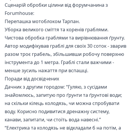
Сценарій обробки цілини від форумчанина з
Forumhouse:
Перепашка мотоблоком Тарпан.
Уборка великого сміття та коренів граблями.
Чистова обробка граблями та вирівнювання ґрунту.
Автор модифікував граблі для своїх 30 соток - зварив
разом троє грабель, збільшивши робочу поверхню
інструмента до 1 метра. Граблі стали важчими -
менше зусиль нажаття при вспашці.
Поради від досвідчених
Дачник з другим городом: “Гуляю, з сусідами
знайомлюсь, запитую про ґрунти та ґрунтові води;
на скільки кілець колодязь, чи можна спробувати
воду. Корисно подивитися дренажну систему,
канави, запитати, чи стоїть вода навесні.”
“Електрика та колодязь не відкладали б на потім, а