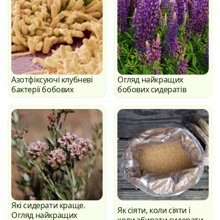
Азотфіксуючі клубневі
Огляд найкращих
бактерії бобових
бобових сидератів
Які сидерати краще.
Як сіяти, коли сіяти і
Огляд найкращих
коли збирати сидерати