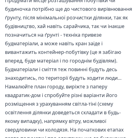
Продумати місце розташування побутівки чи
будиночка потрібно ще до чистового вирівнювання
ґрунту, після мінімальної розчистки ділянки, так як
будівництво, хай навіть сарайчика, так чи інакше
позначиться на ґрунті - техніка привезе
будматеріали, а може навіть кран заїде і
вивантажить контейнер-побутівку (це я забігаю
вперед, буде матеріал і по городнім будівлям).
Будматеріали і сміття теж повинні будуть десь
знаходитись, по території будуть ходити люди…
Намалюйте план городу, виріжте з паперу
квадратик-дом і спробуйте різні варіанти його
розміщення з урахуванням світла-тіні (схему
освітлення ділянки доведеться складати в будь-
якому випадку), напрямку вітру, можливої
свердловини чи колодязя. На початкових етапах