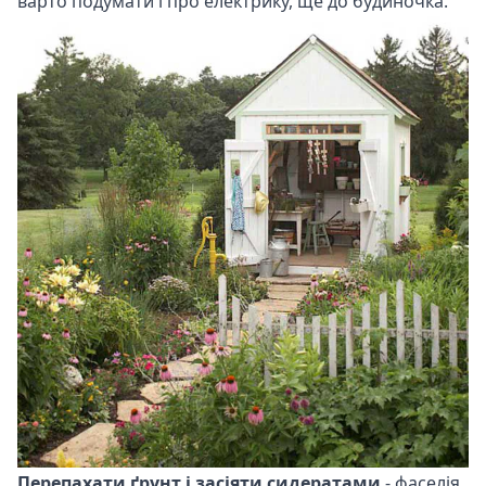
варто подумати і про електрику, ще до будиночка.
Перепахати ґрунт і засіяти сидератами
- фаселія,