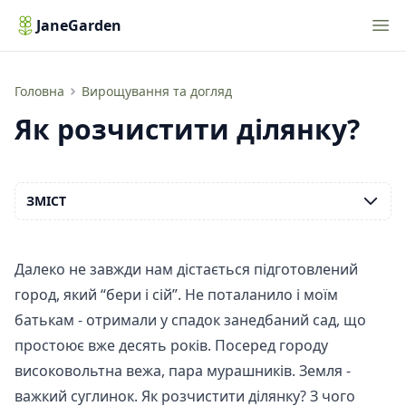
Nav
JaneGarden
Як розчистити ділянку?
Головна
Вирощування та догляд
Як розчистити ділянку?
ЗМІСТ
Далеко не завжди нам дістається підготовлений
город, який “бери і сій”. Не поталанило і моїм
батькам - отримали у спадок занедбаний сад, що
простоює вже десять років. Посеред городу
високовольтна вежа, пара мурашників. Земля -
важкий суглинок. Як розчистити ділянку? З чого