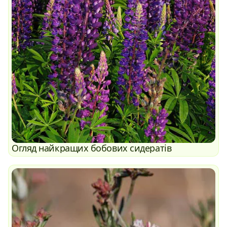
Огляд найкращих бобових сидератів