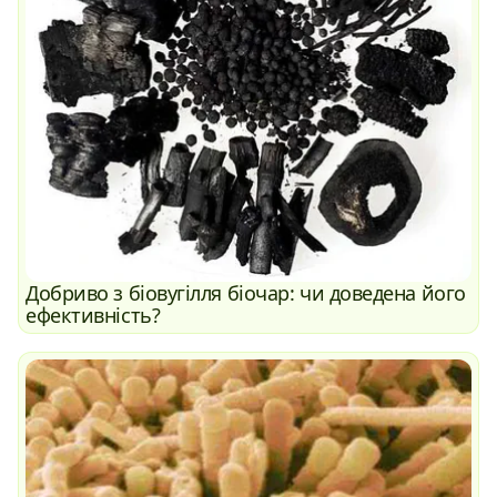
Добриво з біовугілля біочар: чи доведена його
ефективність?