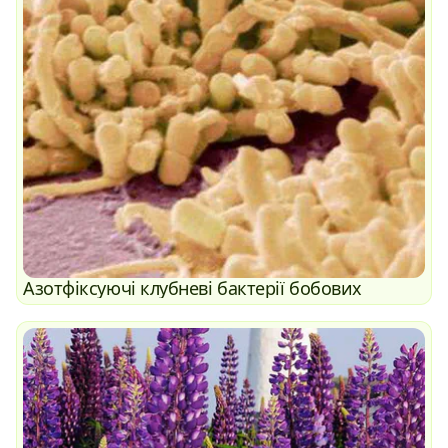
Азотфіксуючі клубневі бактерії бобових