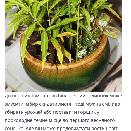
До перших заморозків біологічний годинник може
змусити імбир скидати листя - тоді можна сміливо
збирати урожай або поставити горщик у
прохолодне темне місце до першого весняного
сонечка. Але він може продовжувати рости навіть