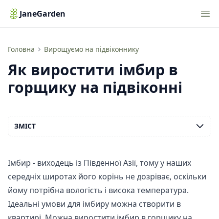
Nav
JaneGarden
Як виростити імбир в горщику на підвіконні
Головна
Вирощуємо на підвіконнику
Як виростити імбир в
горщику на підвіконні
ЗМІСТ
Імбир - виходець із Південної Азії, тому у наших
середніх широтах його корінь не дозріває, оскільки
йому потрібна вологість і висока температура.
Ідеальні умови для імбиру можна створити в
квартирі. Можна виростити імбир в горщику на