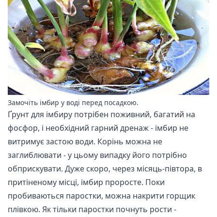
Замочіть імбир у воді перед посадкою.
Ґрунт для імбиру потрібен поживний, багатий на
фосфор, і необхідний гарний дренаж - імбир не
витримує застою води. Корінь можна не
заглиблювати - у цьому випадку його потрібно
обприскувати. Дуже скоро, через місяць-півтора, в
притіненому місці, імбир проросте. Поки
пробиваються паростки, можна накрити горщик
плівкою. Як тільки паростки почнуть рости -