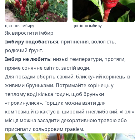
цвітіння імбиру
цвітіння імбиру
Як виростити імбир
Імбиру подобається
: притінення, вологість,
родючий ґрунт.
Імбир не любить
: низькі температури, протяги,
пряме сонячне світло, застій води.
Для посадки оберіть свіжий, блискучий корінець із
живими бруньками. Потримайте корінець у
теплому воді кілька годин, щоб бруньки
«прокинулися». Горщик можна взяти для
композицій із кактусів, широкий і неглибокий. «Голі»
місця можна засадити декоративною травою або
присипати кольоровим гравієм.