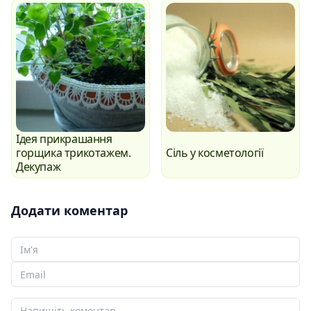
Ідея прикрашання
горщика трикотажем.
Сіль у косметології
Декупаж
Додати коментар
Ваше Ім'я
Ваш email
Ваш коментар