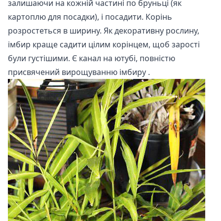
залишаючи на кожній частині по бруньці (як
картоплю для посадки), і посадити. Корінь
розростеться в ширину. Як декоративну рослину,
імбир краще садити цілим корінцем, щоб зарості
були густішими. Є канал на ютубі, повністю
присвячений
вирощуванню імбиру
.