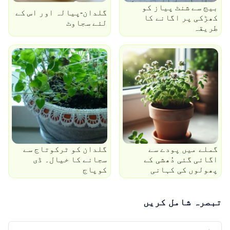
بیج سے شنٹ پیاز کو
گلدان-پیالہ اور اس کے
کھڑکی پر اگانے کا
لئے سجاوٹ
طریقہ
گملے میں پودے سے
گلدان کو ٹرکوتاج سے
اگائی گئی دُھشی کے
سجانے کا خیال۔ ڈی
پھولوں کی کہانی
کوپاج
تبصرہ شامل کریں
آپ کا نام