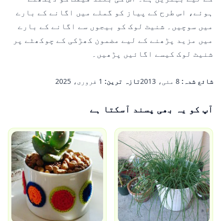
ہوئے، اس طرح کے پیاز کو گملے میں اگانے کے بارے
میں سوچیں۔ شنیٹ لوک کو بیجوں سے اگانے کے بارے
میں مزید پڑھنے کے لیے مضمون
کھڑکی کے چوکھٹے پر
شنیٹ لوک کیسے اگائیں
پڑھیں۔
شائع شدہ:
8 مئی، 2013
تازہ ترین:
1 فروری، 2025
آپ کو یہ بھی پسند آسکتا ہے