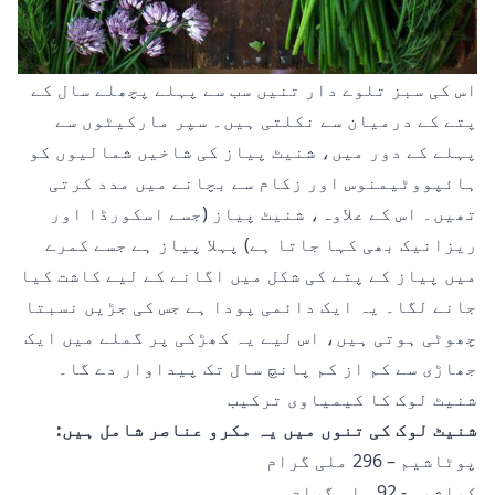
اس کی سبز تلوے دار تنیں سب سے پہلے پچھلے سال کے
پتے کے درمیان سے نکلتی ہیں۔ سپر مارکیٹوں سے
پہلے کے دور میں، شنیٹ پیاز کی شاخیں شمالیوں کو
ہائپووٹیمنوس اور زکام سے بچانے میں مدد کرتی
تھیں۔ اس کے علاوہ، شنیٹ پیاز (جسے اسکورڈا اور
ریزانیک بھی کہا جاتا ہے) پہلا پیاز ہے جسے کمرے
میں پیاز کے پتے کی شکل میں اگانے کے لیے کاشت کیا
جانے لگا۔ یہ ایک دائمی پودا ہے جس کی جڑیں نسبتا
چھوٹی ہوتی ہیں، اس لیے یہ کھڑکی پر گملے میں ایک
جھاڑی سے کم از کم پانچ سال تک پیداوار دے گا۔
شنیٹ لوک کا کیمیاوی ترکیب
شنیٹ لوک کی تنوں میں یہ مکرو عناصر شامل ہیں:
پوٹاشیم – 296 ملی گرام
کیلشیم - 92 ملی گرام