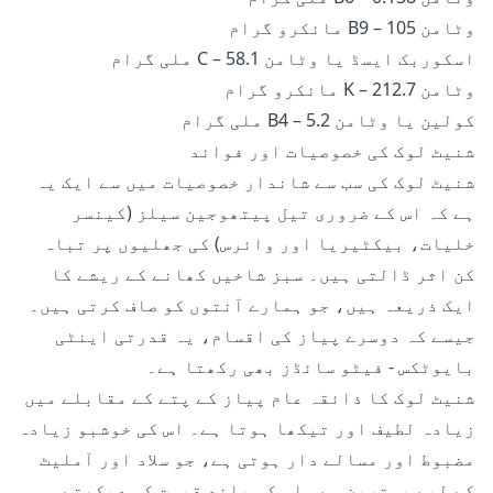
وٹامن B9 – 105 مائکرو گرام
اسکوربک ایسڈ یا وٹامن C – 58.1 ملی گرام
وٹامن K – 212.7 مائکرو گرام
کولین یا وٹامن B4 – 5.2 ملی گرام
شنیٹ لوک کی خصوصیات اور فوائد
شنیٹ لوک کی سب سے شاندار خصوصیات میں سے ایک یہ
ہے کہ اس کے ضروری تیل پیتھوجین سیلز (کینسر
خلیات، بیکٹیریا اور وائرس) کی جھلیوں پر تباہ
کن اثر ڈالتی ہیں۔ سبز شاخیں کھانے کے ریشے کا
ایک ذریعہ ہیں، جو ہمارے آنتوں کو صاف کرتی ہیں۔
جیسے کہ دوسرے پیاز کی اقسام، یہ قدرتی اینٹی
بایوٹکس - فیٹو سائڈز بھی رکھتا ہے۔
شنیٹ لوک کا ذائقہ عام پیاز کے پتے کے مقابلے میں
زیادہ لطیف اور تیکھا ہوتا ہے۔ اس کی خوشبو زیادہ
مضبوط اور مسالے دار ہوتی ہے، جو سلاد اور آملیٹ
کے لیے بہترین ہے۔ اس کی بلند قیمت کو دیکھتے