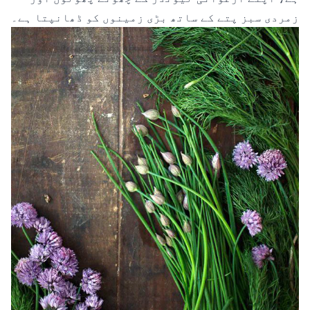
زمردی سبز پتے کے ساتھ بڑی زمینوں کو ڈھانپتا ہے۔