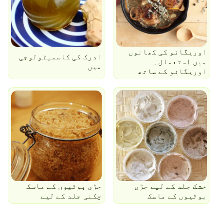
اوریگانو کی کھانوں
ادرک کی کاسمیٹولوجی
میں استعمال۔
میں
اوریگانو کے ساتھ
تراکیب۔ حصہ 1
خشک جلد کے لیے جڑی
جڑی بوٹیوں کے ماسک
بوٹیوں کے ماسک
چکنی جلد کے لیے