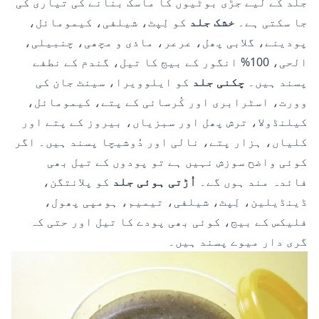
جلد کے لیے جڑی بوٹیوں کا ماسک بنانے کی تیاری کی
جا سکتی ہے۔
خشک جلد
کو لِپٹ، شیلفی، کیمومائل،
پودینے، گلابی پھل، عرعر، ماذی و مچھی، چنبیلی،
الحی، 100% انگور کے بیج کا تیل، گندم کے نطفے
پسند ہیں۔
چکنی جلد
کو ایلوویرا، سینٹ جان کی
وورت، اسٹرابری اور کُرسائی کے پتے، کیمومائل،
کیلنڈولا، ترش پھل اور سبزیاں، بیروز کے پتے اور
کلیاں، ہزار پتے، نالی اور دُوشیچا پسند ہیں۔ اگر
کوئی واضح سوزش نہیں ہے تو پودوں کے تیل بھی
فائدہ مند ہوں گے۔
اُڑتی ہوئی جلد
کو پلانتگن،
ڈینڈیلین، لِپٹ، شیلفی، تیمیم، ہومپی پھول،
فلیکس کے بیج، کوئی بھی پودے کا تیل اور حتی کہ
گری دار میوے پسند ہیں۔