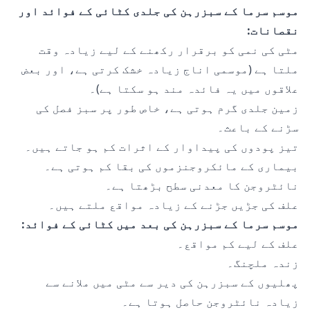
موسم سرما کے سبزرہن کی جلدی کٹائی کے فوائد اور
نقصانات:
مٹی کی نمی کو برقرار رکھنے کے لیے زیادہ وقت
ملتا ہے (موسمی اناج زیادہ خشک کرتی ہے، اور بعض
علاقوں میں یہ فائدہ مند ہو سکتا ہے)۔
زمین جلدی گرم ہوتی ہے، خاص طور پر سبز فصل کی
سڑنے کے باعث۔
تیز پودوں کی پیداوار کے اثرات کم ہو جاتے ہیں۔
بیماری کے مائکروجنزموں کی بقا کم ہوتی ہے۔
نائٹروجن کا معدنی سطح بڑھتا ہے۔
علف کی جڑیں جڑنے کے زیادہ مواقع ملتے ہیں۔
موسم سرما کے سبزرہن کی بعد میں کٹائی کے فوائد:
علف کے لیے کم مواقع۔
زندہ ملچنگ۔
پھلیوں کے سبزرہن کی دیر سے مٹی میں ملانے سے
زیادہ نائٹروجن حاصل ہوتا ہے۔