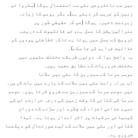
میں سے نائٹروجن مٹی سے استعمال ہوگا (سٹروا تو
زمین کو غریب کر دیتی ہے)، مگر ہومس کا زیادہ
زبردست ذخیرہ ہوگا (جو کہ حقیقی طور پر
منرالیزیشن کا عمل ہے، جو فائٹیوٹ کے ذریعے
ترویج کے عمل میں ہوتا ہے تاکہ ثقافتی پودوں کو
غذائیت فراہم کی جا سکے)۔
یہ واضح ہوا کہ دونوں طریقے مختلف مٹیوں میں
مختلف ضروریات کے مطابق مفید ہیں۔
موسم سرما کے سبزرہن کا مٹی میں ملانا
اب براہ راست مٹی میں ملانے کے بارے میں بات کریں۔
میں موسم سرما کے سبزرہن سے شروع کرتا ہوں۔ موسم
سرما کی کٹائی کا وقت زمین کی درجہ حرارت، اس کی
نمی، غذائی اجزاء کے چکر، اور سڑنے کے دوران
کیمیائی مرکبات پر اثر انداز ہوتا ہے۔ لہذا
کٹائی اور مٹی میں ملانے کے لیے صورتحال کو دیکھنا
ضروری ہے۔