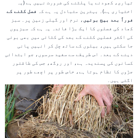
تیاری، کھودنے یا پلٹنے کی ضرورت نہیں ہے (یہ
اختیاری ہے)۔ بہترین متبادل یہ ہے کہ
فصل کٹنے کے
فوراً بعد بیج بوئیں
، نرم اور گیلی زمین پر۔ سبز
کھاد کی فصلوں کا ایک بڑا فائدہ یہ ہے کہ سبزیوں
کی اکثر فصلیں کٹنے کے بعد کی کٹائی میں بھی بوئی
جا سکتی ہیں، بیلوں کے ساتھ چل کر انہیں پانی
دینے کے بعد۔ اس طریقے سے سفید سرسوں، جو ابتدائی
کسانوں کی پسندیدہ ہے، اور روگھ، جس کی طاقتور
جڑوں کا نظام ہوتا ہے، خاص طور پر اچھے طور پر
اگتی ہیں۔