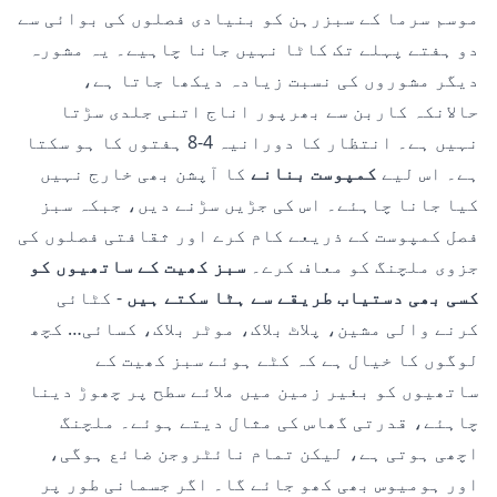
موسم سرما کے سبزرہن کو بنیادی فصلوں کی بوائی سے
دو ہفتے پہلے تک کاٹا نہیں جانا چاہیے۔ یہ مشورہ
دیگر مشوروں کی نسبت زیادہ دیکھا جاتا ہے،
حالانکہ کاربن سے بھرپور اناج اتنی جلدی سڑتا
نہیں ہے۔ انتظار کا دورانیہ 4-8 ہفتوں کا ہو سکتا
ہے۔ اس لیے
کمپوست بنانے
کا آپشن بھی خارج نہیں
کیا جانا چاہئے۔ اس کی جڑیں سڑنے دیں، جبکہ سبز
فصل کمپوست کے ذریعے کام کرے اور ثقافتی فصلوں کی
جزوی ملچنگ کو معاف کرے۔
سبز کھیت کے ساتھیوں کو
کسی بھی دستیاب طریقے سے ہٹا سکتے ہیں
- کٹائی
کرنے والی مشین، پلاٹ بلاک، موٹر بلاک، کسائی… کچھ
لوگوں کا خیال ہے کہ کٹے ہوئے سبز کھیت کے
ساتھیوں کو بغیر زمین میں ملائے سطح پر چھوڑ دینا
چاہئے، قدرتی گھاس کی مثال دیتے ہوئے۔ ملچنگ
اچھی ہوتی ہے، لیکن تمام نائٹروجن ضائع ہوگی،
اور ہومیوس بھی کھو جائے گا۔ اگر جسمانی طور پر