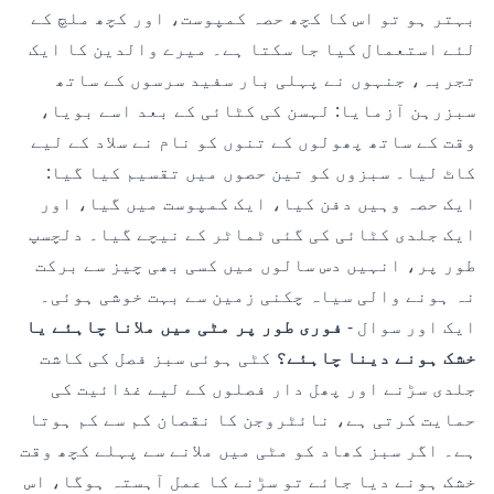
بہتر ہو تو اس کا کچھ حصہ کمپوست، اور کچھ ملچ کے
لئے استعمال کیا جا سکتا ہے۔ میرے والدین کا ایک
تجربہ، جنہوں نے پہلی بار سفید سرسوں کے ساتھ
سبزرہن آزمایا: لہسن کی کٹائی کے بعد اسے بویا،
وقت کے ساتھ پھولوں کے تنوں کو نام نے سلاد کے لیے
کاٹ لیا۔ سبزوں کو تین حصوں میں تقسیم کیا گیا:
ایک حصہ وہیں دفن کیا، ایک کمپوست میں گیا، اور
ایک جلدی کٹائی کی گئی ٹماٹر کے نیچے گیا۔ دلچسپ
طور پر، انہیں دس سالوں میں کسی بھی چیز سے برکت
نہ ہونے والی سیاہ چکنی زمین سے بہت خوشی ہوئی۔
ایک اور سوال -
فوری طور پر مٹی میں ملانا چاہئے یا
خشک ہونے دینا چاہئے؟
کٹی ہوئی سبز فصل کی کاشت
جلدی سڑنے اور پھل دار فصلوں کے لیے غذائیت کی
حمایت کرتی ہے، نائٹروجن کا نقصان کم سے کم ہوتا
ہے۔ اگر سبز کھاد کو مٹی میں ملانے سے پہلے کچھ وقت
خشک ہونے دیا جائے تو سڑنے کا عمل آہستہ ہوگا، اس