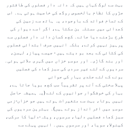
بہت سے لوگ کہاں ہیں کہ دانہ دار فصلوں کی طاقتور
جڑوں کا نظام بالخصوص روگھ کی خاصیت ہوتی ہے۔ اس
کے تمام فوائد کے باوجود، یہ ہاتھ سے زمین کی
کھدائی میں مسئلہ بن سکتا ہے، اگر اسے دیوار کی
طرح بڑھنے دیا جائے۔ کچھ کسان دانہ دار فصلوں سے
پرہیز نہیں کرتے، بلکہ انہیں صرف ابتدائی فصلوں
کی کٹائی کے بعد بو دیتے ہیں - جیسے پیاز، لہسن،
اور بند گاڑی۔ اور موسم خزاں میں گہری ملائی ہوئی۔
سردیوں کے لئے غیر سردی کی سبز کھاد کی فصلیں
بونے کے لئے جلدی بہار کی جوانی
پہلا سختی کے آنے پر تقریباً سب کچھ بویا جاتا ہے،
بہار کی خوشگوار جوانیوں کے لئے (یہ ہمیشہ حاصل
نہیں ہوتا، بہت سے متغیرات ہوتے ہیں جو خزاں-زمی
موسم میں اثر انداز ہوتے ہیں)۔ بہترین سردیوں کی
سبز کھاد فصلیں دلیا، سرسوں، ویٹہ-دلیا کا مرکب،
کینولا، سویا، اور سرسوں ہیں۔ انہیں پہلے سے