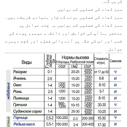
کریں گے۔
سبز کھاد کی فصلیں کب بوئیں
سبز کھاد کی فصلیں بونے کے چار بنیادی طریقے ہیں۔
سبز کھاد کی فصلیں کب بوئیں یہ چند عوامل پر
منحصر ہے: آپ کی خواہش اور ذائقہ، موسم، پودے کی
قسم اور اس کی جگہ پر آنے والی فصل، اور کچھ دوسرے
عوامل۔