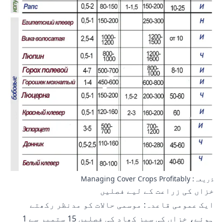
ذریعہ: Managing Cover Crops Profitably
خزاں کی زراعت کے لیے فصلیں
ایک عمومی قاعدہ: موسمی حالات کو مدنظر رکھتے
ہوئے، خزاں کی سبز کھاد کی فصلیں 15 ستمبر سے 1