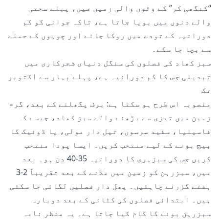
“کنگھی کر” کے وٹوں والی زمین میں، پہلے سختی
والے دنوں میں بویا جاتا ہے، تاکہ جوانی کو کم
دورانیہ کے تودے میں روکا جائے اور چوہوں کے حملے
سے بچا جا سکے۔
سبز کھاد کی فصلوں کی سنگل دنیای شجرکاری میں
تبدیلی جس کا کم دورانیہ ہے، پہلے بہار سے اکتوبر
تک
منصوبہ اس طرح ہو سکتا ہے: برف پگھلنے کے بعد، گرم
زمین میں تیزی سے بڑھنے والے سبز کھاد، جیسے کہ
فاسیلیا، سفید سرسوں، تیل دار مولی، یا ڈونیک کا
بیج بونے کے لیے منتخب کریں۔ ایسا پودا منتخب
کریں جس کی سبزہری کا دورانیہ 35-40 دن ہو۔ بعد
میں، سبزرہن کو زمین میں ملانے کے بعد تقریباً 2-3
ہفتے گزرنے چاہئیں۔ پھل دار فصلیں لگائی جا سکتی
ہیں۔ ابتدائی فصلوں کی کٹائی کے بعد دوبارہ
سبزرہن بونے کا کام کیا جاتا ہے۔ یہ منظر نامہ