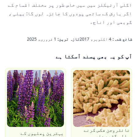
اگلی آرٹیکلز میں میں خاص طور پر مختلف اقسام کے
اگر بارش کے ساتھی پودوں کا جائزہ لوں گا:
بیلی
،
گوبھی اور اناج
.
شائع شدہ:
4 اکتوبر، 2017
تازہ ترین:
1 فروری، 2025
آپ کو یہ بھی پسند آسکتا ہے
نائٹروجن فکس کرنے
بہترین پھلیوں کے
والی گٹھے دار