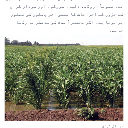
ہے۔ عموماً، روگھ، دلیا، سورگم، اور سودان گران
کے جڑوں کے اخراجات کا منفی اثر پھلوں کی فصلوں
پر ہوتا ہے، اگر مختصراً مدت کو مدنظر نہ رکھا
جائے۔
سودان گران