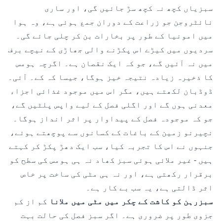
سبزیاں کچھ نہ کچھ سڑ جائیں گی، اور ساری
نائٹروجن جو زراعت کے دوران جمع ہوئی ہے، وہ ہوا
میں امونیا کے طور پر بخارات بن کر چلی جائے گی۔
سردیوں میں کیڑے اس پکڑنے والی جھاڑی کے نیچے برف
میں نہ آئیں گے، جو کہ ایک نقصان ہے۔ اگرچہ ہومس
کا ذخیرہ زیادہ نتیجہ خیز ہوگا، جیسا کہ کے۔ آئی۔
ڈوڈبان لکھتے ہیں، مگر اس میں موجود غذائی اجزاء
معدنی ہوں گے اور اگلی فصل کے لیے واپس پلٹیں گے،
جو کہ موجودہ فصل کے پیداوار پر اثر انداز ہوگا۔
نچیرنو زمین کے باغات کے کسانوں سے پوچھتے ہوئے،
جنہوں نے اس کا تجربہ کیا، سب ایک دھڑ پکڑ کر کہتے
ہیں - غیر ملائی ہوئی سبز کھاد نہ ہی ہومس کی سطح کو
برقرار رکھتی ہے، اور نہ ہی مٹی کی ساخت پر خاص
اثر ڈالتی ہے، یہ سب بے کار ہے۔
سبزرہن کو کاشت کے چکر میں مٹی میں ملانا
کم از کم
جزوی طور پر ضروری ہے۔ اگر سبز فصل کی حالت بہت