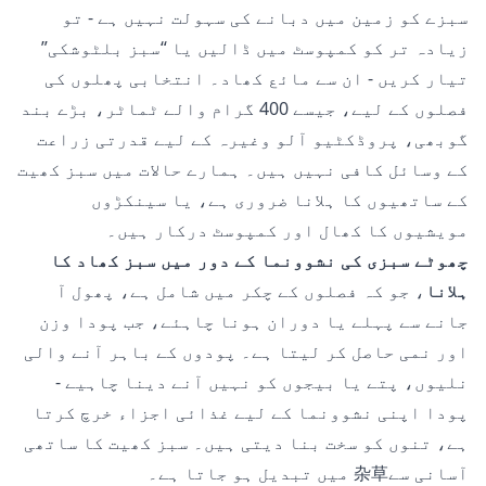
سبزے کو زمین میں دبانے کی سہولت نہیں ہے - تو
زیادہ تر کو کمپوسٹ میں ڈالیں یا “سبز بلٹوشکی”
تیار کریں - ان سے مائع کھاد۔ انتخابی پھلوں کی
فصلوں کے لیے، جیسے 400 گرام والے ٹماٹر، بڑے بند
گوبھی، پروڈکٹیو آلو وغیرہ کے لیے قدرتی زراعت
کے وسائل کافی نہیں ہیں۔ ہمارے حالات میں سبز کھیت
کے ساتھیوں کا ہلانا ضروری ہے، یا سینکڑوں
مویشیوں کا کھال اور کمپوسٹ درکار ہیں۔
چھوٹے سبزی کی نشوونما کے دور میں سبز کھاد کا
ہلانا
، جو کہ فصلوں کے چکر میں شامل ہے، پھول آ
جانے سے پہلے یا دوران ہونا چاہئے، جب پودا وزن
اور نمی حاصل کر لیتا ہے۔ پودوں کے باہر آنے والی
نلیوں، پتے یا بیجوں کو نہیں آنے دینا چاہیے -
پودا اپنی نشوونما کے لیے غذائی اجزاء خرچ کرتا
ہے، تنوں کو سخت بنا دیتی ہیں۔ سبز کھیت کا ساتھی
آسانی سے杂草 میں تبدیل ہو جاتا ہے۔