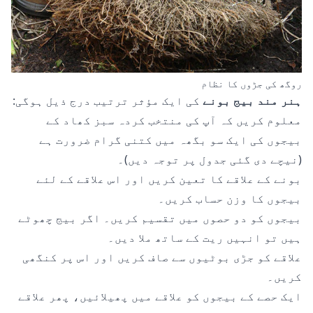
روگھ کی جڑوں کا نظام
ہنر مند بیج بونے
کی ایک مؤثر ترتیب درج ذیل ہوگی:
معلوم کریں کہ آپ کی منتخب کردہ سبز کھاد کے
بیجوں کی ایک سو بگھہ میں کتنی گرام ضرورت ہے
(نیچے دی گئی جدول پر توجہ دیں)۔
بونے کے علاقے کا تعین کریں اور اس علاقے کے لئے
بیجوں کا وزن حساب کریں۔
بیجوں کو دو حصوں میں تقسیم کریں۔ اگر بیج چھوٹے
ہیں تو انہیں ریت کے ساتھ ملا دیں۔
علاقے کو جڑی بوٹیوں سے صاف کریں اور اس پر کنگھی
کریں۔
ایک حصے کے بیجوں کو علاقے میں پھیلائیں، پھر علاقے