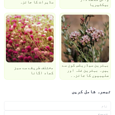
سڈیرات کا جائزہ
بیکٹیریا
بہترین سیڈریٹس کون سے
مختلف طریقے سے سبز
ہیں۔ بہترین غلہ اور
کھاد اگانا
صلیبیوں کا جائزہ۔
تبصرہ شامل کریں
آپ کا نام
آپ کا ای میل