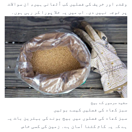
وقت، اور خریف کی فصلیں کب اُٹھانی ہیں، ان سوالات
پر توجہ نہیں دی۔ اب میں یہ خلا پورا کر رہی ہوں۔
سفید سرسوں کے بیج
سبز کھاد کی فصلیں کیسے بوئیں
سبز کھاد کی فصلوں میں بیج بونے کی بہترین بات یہ
ہے کہ یہ کام کتنا آسان ہے۔ زمین کی کسی خاص