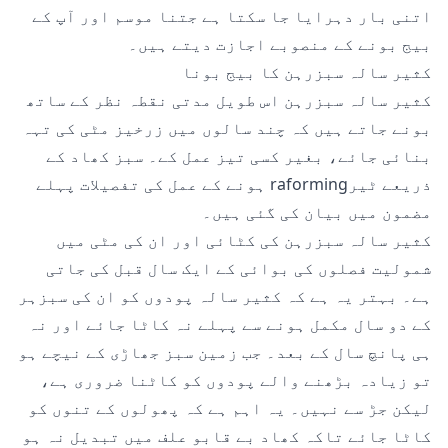
اتنی بار دہرایا جا سکتا ہے جتنا موسم اور آپ کے
بیج بونے کے منصوبے اجازت دیتے ہیں۔
کثیر سالہ سبزرہن کا بیج بونا
کثیر سالہ سبزرہن اس طویل مدتی نقطہ نظر کے ساتھ
بونے جاتے ہیں کہ چند سالوں میں زرخیز مٹی کی تہہ
بنائی جائے، بغیر کسی تیز عمل کے۔ سبز کھاد کے
ذریعے ٹیرraforming ہونے کے عمل کی تفصیلات
پہلے
مضمون میں بیان کی گئی ہیں۔
کثیر سالہ سبزرہن کی کٹائی اور ان کی مٹی میں
شمولیت فصلوں کی بوائی کے ایک سال قبل کی جاتی
ہے۔ بہتر یہ ہے کہ کثیر سالہ پودوں کو ان کی سبزہر
کے دو سال مکمل ہونے سے پہلے نہ کاٹا جائے اور نہ
ہی پانچ سال کے بعد۔ جب زمین سبز جھاڑی کے نیچے ہو
تو زیادہ بڑھنے والے پودوں کو کاٹنا ضروری ہے،
لیکن جڑ سے نہیں۔ یہ اہم ہے کہ پھولوں کے تنوں کو
کاٹا جائے تاکہ کھاد بے قابو علف میں تبدیل نہ ہو