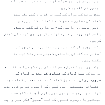
میں عمودی طور پر حرکت کرتے ہوئے دوسرے حصے کے
بیجوں کو تقسیم کریں۔
بیج بونے کے مواد کی کمی نہ کریں، کیونکہ سبز
کھاد کی فصلوں سے جو کام اٹھائے گئے ہیں، وہ
ادھورے سے رہ جائیں گے - یہ ضائع کی گئی محنت،
وقت، اور پیسہ ہے۔ ہدایتوں کی پیروی کرنے کی کوشش
کریں۔
بڑے بیجوں کو لائنوں میں بونا بہتر ہے، جو کہ
آسانی سے کٹائی یا سطحی کھیلی سے رینٹ کیے جا
سکتے ہیں۔
ایک اور اہم تفصیل، جس کا ذکر بہت کم کیا جاتا ہے،
یہ ہے کہ
سبز کھاد کی فصلوں کو معدنی کھاد کی
ضرورت ہوتی ہے
۔ سبز کھاد کے ساتھ معدنی کھاد دینا
انتہائی عقلمندی ہے، کیوں کہ انہوں نے جو کچھ جذب
کیا ہے وہ پھر سے زمین میں واپس آ جائے گا، جسے
بیکٹیریا دوسری فصلوں کے لئے “صحیح” شکل میں واپس