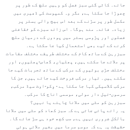
جائے۔ کاٹی گئی سبز فصل کو وہیں ملچ کے طور پر
چھوڑا جا سکتا ہے، مگر وہ کمپوست کی ڈھیری میں
مکمل طور پر سڑنے کے بعد اس بیج والی بستر پر
زیادہ فائدہ مند ہوگا۔ اس زائد سبزے کو ثقافتی
فصلوں اور پڑوسی بستر میں پودوں کے درمیان ملچ
کرنے کے لیے بھی استعمال کیا جا سکتا ہے۔
سبزرہن کے ساتھ کام کے مختلف طریقے مختلف مقامات
پر ملائے جا سکتے ہیں، پھلیاں، گھاس-پھلیوں، اور
مختلف جڑی بوٹیوں کے مرکب کے ساتھ تجربات کیے جا
سکتے ہیں۔ تیار مرکب فروخت کیے جاتے ہیں، جن کا
مرکب کلاسیکی کہا جا سکتا ہے - وِکو-اوٹ سیڈ مرکب،
سرسوں-تیل دار مولی، موسمی اناج کا مرکب۔
سبزرہن کو مٹی میں ملانا چاہئے یا نہیں؟
یہ رائے پائی جاتی ہے کہ سبز کھاد کو مٹی میں ملانا
بالکل ضروری نہیں ہے، سب کچھ خود ہی سڑ جائے گا۔
حقیقت یہ ہے کہ موسم سرما میں بغیر ملائی ہوئی