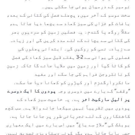
نومبر کے درمیان بوئی جا سکتی ہیں۔
سخت موسم کے آخر میں، پچھلے فصل کی کٹائی کے بعد،
باغات کو خزاں کی سبز کھاد سے بچھا دیا جاتا ہے،
مثلاً روگھ یا گندم۔ یہ فصلیں زمین کو سردیوں بھر
کی کٹائی سے بچانے کے لئے مدد کریں گی اور زیادہ
سے زیادہ نمی کو روکیں گی۔ ابتدائی پھلوں کی
فصلوں کی بوائی سے 2-3 ہفتے قبل سبز کھاد کی فصل
کو کاٹا گیا اور زمین میں ملایا جائے گا تاکہ زمین
کو نائٹروجن فراہم کی جا سکے اور مفید
مائکروارگنزم اور کیڑوں کو کھانا دیا جا سکے۔
“وقفے” کے بارے میں دوسری وجہ
پودوں کا ایک دوسرے
پر الیل مارکیٹ اثر
ہے۔ یہ خاصیت سبز کھاد کے
پودوں میں تقریباً نہیں سیکھا جانے والا ہے۔ سب کچھ
کاشتکاروں کے لئے تجرباتی طور پر جانا جاتا ہے۔
بوبلک کی “ملاژ سے باغ” میں اس بارے میں ایک معیاری
حصہ پایا جاتا ہے، مگر کوئی دستاویزی تصدیق نہیں