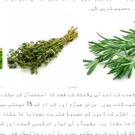
 محسوس کریں گی۔
تھائم
او
ھنے کے لئے آپ پلاسٹک کے طشت کا استعمال کر سکتے 
سوراخ کیے گئے ہوں۔ برتن
 لکڑی کے ڈبوں کو مضبوط فلم سے بچھایا جا سکتا ہ
 جا سکتا ہے۔ یقیناً، آپ تیار ترکیبی گملے اور ک
ٹک کے ڈبے خرید سکتے ہیں، یا آپ ری سائیکل شدہ مو