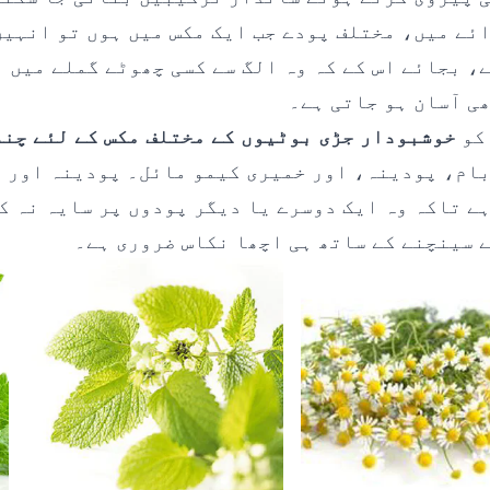
ئے میں، مختلف پودے جب ایک مکس میں ہوں تو انہیں
، بجائے اس کے کہ وہ الگ سے کسی چھوٹے گملے میں ہ
ی آسان ہو جاتی ہے۔
 کو
خوشبودار جڑی بوٹیوں کے مختلف مکس کے لئے چند
ام، پودینہ، اور خمیری کیمو مائل۔ پودینہ اور ل
ے تاکہ وہ ایک دوسرے یا دیگر پودوں پر سایہ نہ ک
 سینچنے کے ساتھ ہی اچھا نکاس ضروری ہے۔