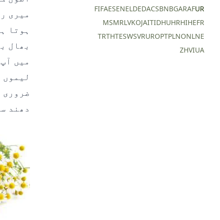
FI
FA
ES
EN
EL
DE
DA
CS
BN
BG
AR
AF
UR
میری را
MS
MR
LV
KO
JA
IT
ID
HU
HR
HI
HE
FR
ہوتا ہے
TR
TH
TE
SW
SV
RU
RO
PT
PL
NO
NL
NE
بھال بھ
ZH
VI
UA
میں آپ
لیموں ب
ضروری ہ
دھند سے