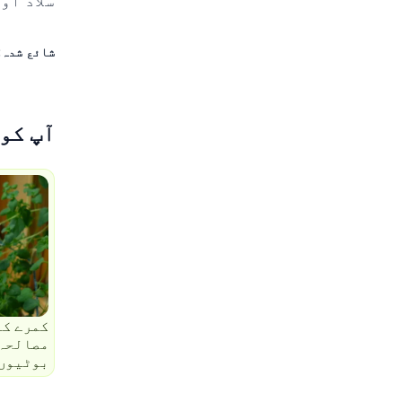
شائع شدہ:
آپ کو 
کمرے کے
مصالحہ 
بوٹیوں 
کریں