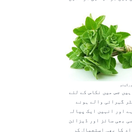
رگینو
ہیں جس میں نکاس کے لئے
 چوڑے اور کم از کم 15 سینٹی میٹر گہرائی والے ہونے
ے اور انہیں ایک پیالہ
سی بھی سائز اور ڈیزائن
اد کا بھی استعمال کر