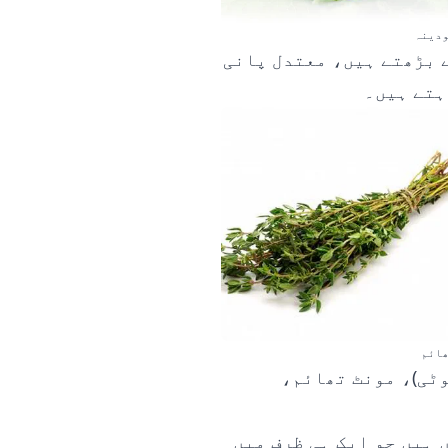
دینہ
 بڑھتے ہیں، معتدل پانی
ہتے ہیں۔
ائم
وٹی)، مونٹ تھائم،
ہیں جو ایک ہی ظرف میں