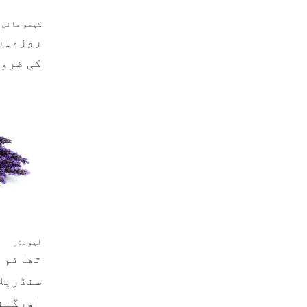
کیمو مائل
روزمیر
کی ضرور
لیونڈر
تھائم ک
سنڈریلا
اورگین