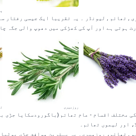
پو
ی
,
تھائم
,
لیونڈر
۔ یہ تقریبا ایک جیسی رفتار سے
ت ہوتی ہے اور آپ کی کھڑکی میں دھوپ والی جگہ چا
روزمیری
تھ
ی مختلف اقسام - عام تھائم (باگورودسکایا جڑی ب
، اور لیموں تھائم۔
و
, تھائم، روزمیری۔ یہ بہترین موافق جڑی بوٹیاں 