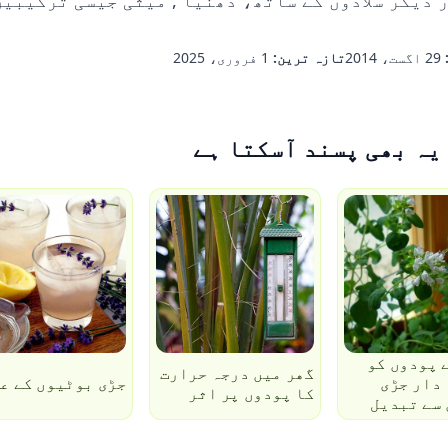
29 اگست، 2014
تازہ ترین:
1 فروری، 2025
یہ بھی پسند آسکتا ہے
 پودوں کو
گھر میں درجہ حرارت
دار جڑی
جڑی بوٹیوں کے ع
کا پودوں پر اثر
سے تبدیل