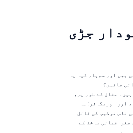
ودار جڑی
 ہیں اور سوچا، کیا یہ
ائی جائیں؟
ہیں۔ مثال کے طور پر،
 اور اوریگانو: یہ
ی خاص ترکیب کی قائل
 جغرافیائی ماخذ کے
 ہیں۔