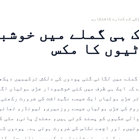
کی کے کنارے کاشتکاری
 ہی گملے میں خوشب
یوں کا مکس
گملے میں لگائی گئی پودوں کی دلکش ترکیبیں دیکھی
 کہ ایک ہی ظرف میں کئی خوشبودار جڑی بوٹیاں اگ
ر جڑی بوٹیاں ایک جیسے نگہداشت کی ضرورت رکھتی 
وم کی جڑی بوٹیاں جیسے روزمیری، لیونڈر، تھائم،
الی جگہوں کو پسند کرتی ہیں، معتدل پانی، مٹی ک
تیں، اور اچھے نکاس کی ضرورت ہوتی ہے۔ پودوں کے
 پیروی کرتے ہوئے شاندار ترکیبیں بنائی جا سکتی