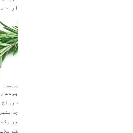
آرام دہ
روزمیری
پودے رک
چاہئیں۔
پر رکھا
کے پلاس