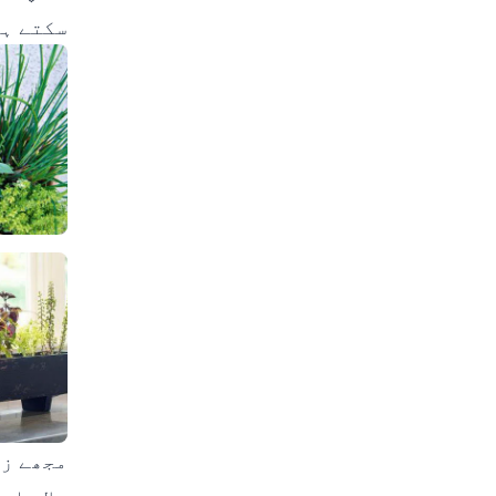
سکتے ہی
مجھے زی
سلاد
اور