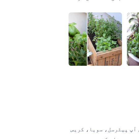
 آپ پیٹرسل، سویا،
کریس
بھی بنا سکتے ہیں۔