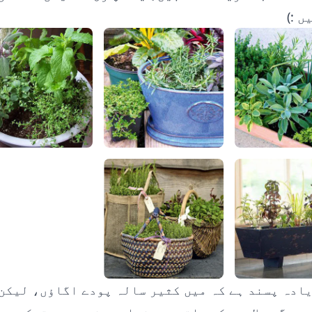
ں :)
ادہ پسند ہے کہ میں کثیر سالہ پودے اگاؤں، لیکن
 دیگر سلادوں کے ساتھ،
دھنیا
,
میثی
جیسی ترکیبیں 