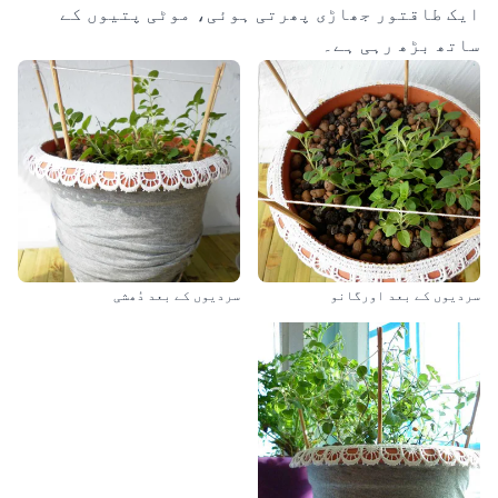
ایک طاقتور جھاڑی پھرتی ہوئی، موٹی پتیوں کے
ساتھ بڑھ رہی ہے۔
سردیوں کے بعد اورگانو
سردیوں کے بعد دُھشی