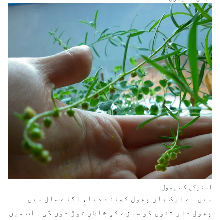
اسٹرگن کے پھول
میں نے ایک بار پھول کھلنے دیا، اگلے سال میں
پھول دار تنوں کو سبزے کی خاطر توڑ دوں گی۔ اب میں