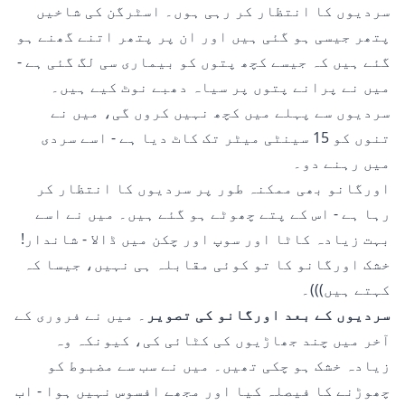
سردیوں کا انتظار کر رہی ہوں۔ اسٹرگن کی شاخیں
پتھر جیسی ہو گئی ہیں اور ان پر پتھر اتنے گھنے ہو
گئے ہیں کہ جیسے کچھ پتوں کو بیماری سی لگ گئی ہے -
میں نے پرانے پتوں پر سیاہ دھبے نوٹ کیے ہیں۔
سردیوں سے پہلے میں کچھ نہیں کروں گی، میں نے
تنوں کو 15 سینٹی میٹر تک کاٹ دیا ہے - اسے سردی
میں رہنے دو۔
اورگانو بھی ممکنہ طور پر سردیوں کا انتظار کر
رہا ہے - اس کے پتے چھوٹے ہو گئے ہیں۔ میں نے اسے
بہت زیادہ کاٹا اور سوپ اور چکن میں ڈالا - شاندار!
خشک اورگانو کا تو کوئی مقابلہ ہی نہیں، جیسا کہ
کہتے ہیں)))۔
سردیوں کے بعد اورگانو کی تصویر
۔ میں نے فروری کے
آخر میں چند جھاڑیوں کی کٹائی کی، کیونکہ وہ
زیادہ خشک ہو چکی تھیں۔ میں نے سب سے مضبوط کو
چھوڑنے کا فیصلہ کیا اور مجھے افسوس نہیں ہوا - اب