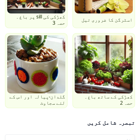
کھڑکی کی sill پر باغ۔
اسٹرگن کا ضروری تیل
حصہ 3
کھڑکی کے ساتھ باغ۔
گلدان-پیالہ اور اس کے
حصہ 2
لئے سجاوٹ
تبصرہ شامل کریں
آپ کا نام