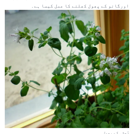
اورگانو کے پھول کھلنے کا عمل کیسا ہے۔
دُھشی کے پھول