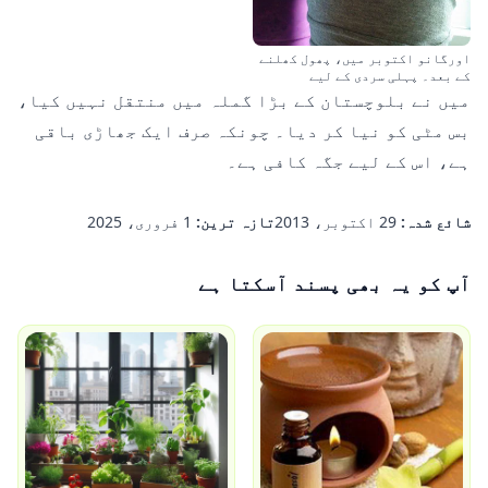
اورگانو اکتوبر میں، پھول کھلنے
کے بعد۔ پہلی سردی کے لیے
میں نے بلوچستان کے بڑا گملہ میں منتقل نہیں کیا،
بس مٹی کو نیا کر دیا۔ چونکہ صرف ایک جھاڑی باقی
ہے، اس کے لیے جگہ کافی ہے۔
شائع شدہ:
29 اکتوبر، 2013
تازہ ترین:
1 فروری، 2025
آپ کو یہ بھی پسند آسکتا ہے