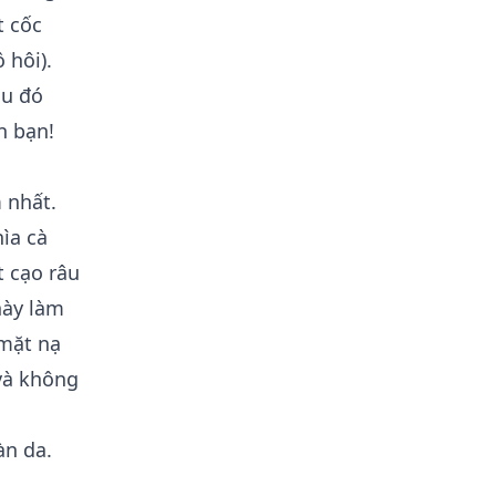
t cốc
 hôi).
au đó
n bạn!
 nhất.
ìa cà
t cạo râu
này làm
 mặt nạ
và không
àn da.