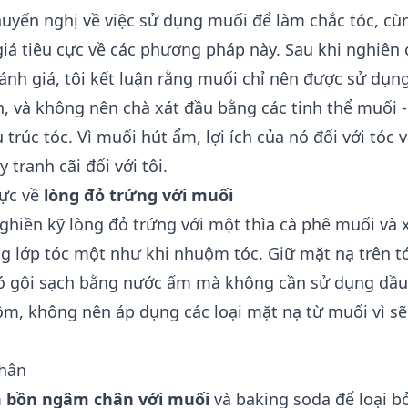
huyến nghị về việc sử dụng muối để làm chắc tóc, cù
giá tiêu cực về các phương pháp này. Sau khi nghiên 
ánh giá, tôi kết luận rằng muối chỉ nên được sử dụn
, và không nên chà xát đầu bằng các tinh thể muối -
 trúc tóc. Vì muối hút ẩm, lợi ích của nó đối với tóc 
 tranh cãi đối với tôi.
cực về
lòng đỏ trứng với muối
ghiền kỹ lòng đỏ trứng với một thìa cà phê muối và 
ng lớp tóc một như khi nhuộm tóc. Giữ mặt nạ trên tó
ó gội sạch bằng nước ấm mà không cần sử dụng dầu 
ộm, không nên áp dụng các loại mặt nạ từ muối vì s
chân
m
bồn ngâm chân với muối
và baking soda để loại b