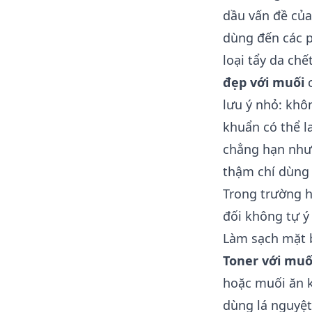
dầu vấn đề của
dùng đến các p
loại tẩy da chế
đẹp với muối
c
lưu ý nhỏ: khô
khuẩn có thể la
chẳng hạn nh
thậm chí dùng 
Trong trường h
đối không tự ý 
Làm sạch mặt 
Toner với muố
hoặc muối ăn k
dùng lá nguyệt