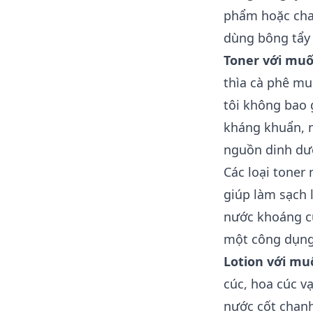
phẩm hoặc chai
dùng bông tẩy t
Toner với muố
thìa cà phê mu
tôi không bao 
kháng khuẩn, n
nguồn dinh dưỡ
Các loại toner
giúp làm sạch 
nước khoáng cu
một công dụng
Lotion với mu
cúc, hoa cúc vạ
nước cốt chanh