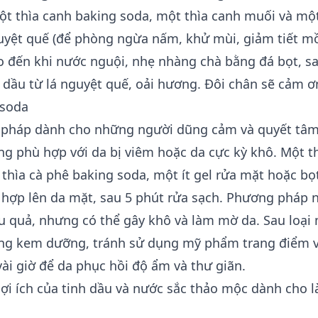
ột thìa canh baking soda, một thìa canh muối và mộ
uyệt quế
(để phòng ngừa nấm, khử mùi, giảm tiết mồ
 đến khi nước nguội, nhẹ nhàng chà bằng đá bọt, s
dầu từ lá nguyệt quế, oải hương. Đôi chân sẽ cảm ơ
 soda
 pháp dành cho những người dũng cảm và quyết tâm
ng phù hợp với da bị viêm hoặc da cực kỳ khô. Một th
thìa cà phê baking soda, một ít gel rửa mặt hoặc bọ
hợp lên da mặt, sau 5 phút rửa sạch. Phương pháp 
ệu quả, nhưng có thể gây khô và làm mờ da. Sau loại
ụng kem dưỡng, tránh sử dụng mỹ phẩm trang điểm 
vài giờ để da phục hồi độ ẩm và thư giãn.
ợi ích của tinh dầu và nước sắc thảo mộc dành cho l