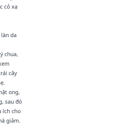
c cỏ xạ
 làn da
lý chua,
 kem
rái cây
ẹ.
mật ong,
g, sau đó
u ích cho
hà giảm.