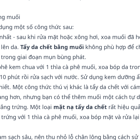
ằng muối
dụng một số công thức sau:
nhất - sau khi rửa mặt hoặc xông hơi, xoa muối đã h
 lên da.
Tẩy da chết bằng muối
không phù hợp để c
 trong giai đoạn mụn bùng phát.
 phê kem chua với 1 thìa cà phê muối, xoa bóp da tro
-10 phút rồi rửa sạch với nước. Sử dụng kem dưỡng 
hiết. Một công thức thú vị khác là
tẩy da chết với cá
àng hơn, nhưng bạn có thể thêm muối một cách tự d
rắng trứng. Một loại
mặt nạ tẩy da chết
rất hiệu quả
 trứng với 1 thìa cà phê muối, xoa bóp mặt và rửa lạ
àm sạch sâu, nên thu nhỏ lỗ chân lông bằng cách s