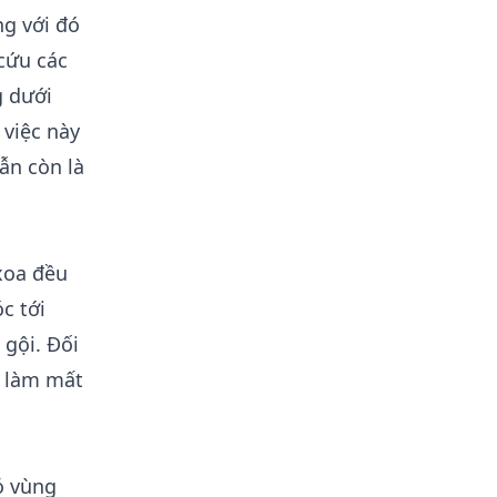
ng với đó
cứu các
g dưới
 việc này
vẫn còn là
xoa đều
c tới
gội. Đối
ẽ làm mất
ỏ vùng