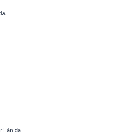
da.
rì làn da