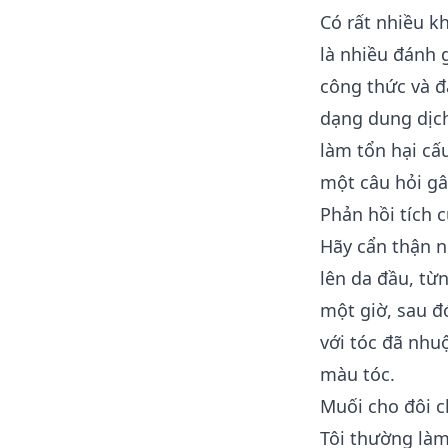
Có rất nhiều k
là nhiều đánh 
công thức và đ
dạng dung dịch
làm tổn hại cấu
một câu hỏi gây
Phản hồi tích 
Hãy cẩn thận n
lên da đầu, từ
một giờ, sau đ
với tóc đã nhu
màu tóc.
Muối cho đôi 
Tôi thường là