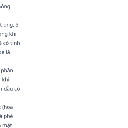
không
t ong, 3
ong khi
 có tính
e là
h phần
 khi
h dầu có
c (hoa
cà phê
n mặt