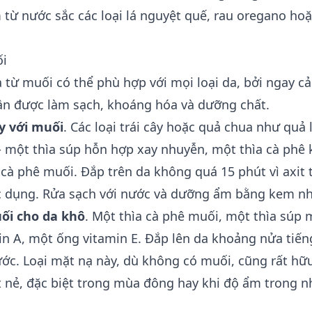
từ nước sắc các loại lá nguyệt quế, rau oregano hoặ
ối
ạ từ muối có thể phù hợp với mọi loại da, bởi ngay cả
ần được làm sạch, khoáng hóa và dưỡng chất.
y với muối
. Các loại trái cây hoặc quả chua như quả 
 - một thìa súp hỗn hợp xay nhuyễn, một thìa cà phê
 cà phê muối. Đắp trên da không quá 15 phút vì axit t
c dụng. Rửa sạch với nước và dưỡng ẩm bằng kem nh
ối cho da khô
. Một thìa cà phê muối, một thìa súp 
n A, một ống vitamin E. Đắp lên da khoảng nửa tiến
ước. Loại mặt nạ này, dù không có muối, cũng rất hữ
t nẻ, đặc biệt trong mùa đông hay khi độ ẩm trong n