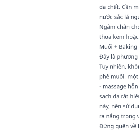
da chết. Cần m
nước sắc lá ng
Ngâm chân cho
thoa kem hoặc 
Muối + Baking
Đây là phương
Tuy nhiên, khô
phê muối, một 
- massage hỗn 
sạch da rất hi
này, nên sử d
ra nắng trong 
Đừng quên về l