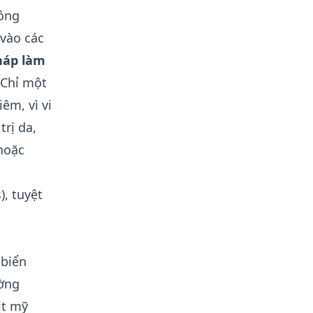
hông
vào các
pháp làm
 Chỉ một
êm, vì vi
trị da,
hoặc
, tuyệt
 biển
ường
ịt mỹ