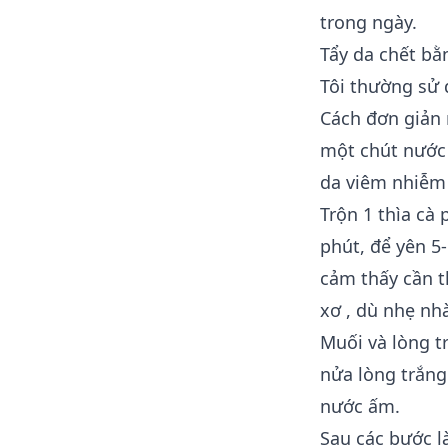
trong ngày.
Tẩy da chết b
Tôi thường sử 
Cách đơn giản 
một chút nước
da viêm nhiễm
Trộn 1 thìa cà
phút, để yên 5
cảm thấy cần t
xơ
, dù nhẹ nh
Muối và lòng t
nửa lòng trắng
nước ấm.
Sau các bước l