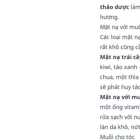
thảo dược
làm 
hương.
Mặt nạ với mu
Các loại mặt n
rất khô cũng c
Mặt nạ trái câ
kiwi, táo xanh
chua, một thìa
sẽ phát huy tá
Mặt nạ với mu
một ống vitami
rửa sạch với n
làn da khô, nứ
Muối cho tóc