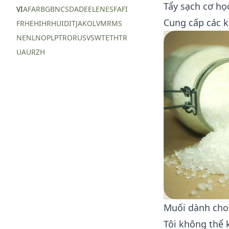
Tẩy sạch cơ họ
VI
AF
AR
BG
BN
CS
DA
DE
EL
EN
ES
FA
FI
Cung cấp các k
FR
HE
HI
HR
HU
ID
IT
JA
KO
LV
MR
MS
NE
NL
NO
PL
PT
RO
RU
SV
SW
TE
TH
TR
UA
UR
ZH
Muối dành cho
Tôi không thể 