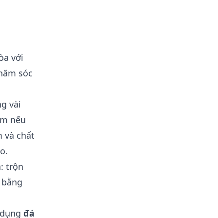
òa với
hăm sóc
ng vài
ẩm nếu
m và chất
o.
: trộn
i bằng
ử dụng
đá