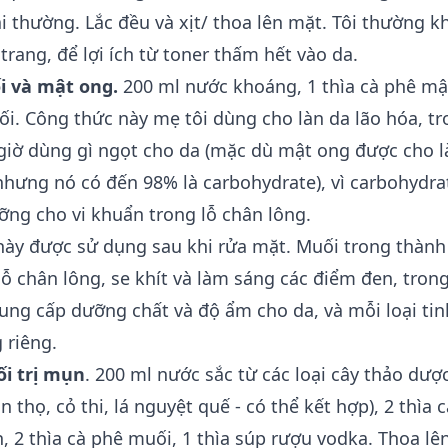
 thường. Lắc đều và xịt/ thoa lên mặt. Tôi thường 
rang, để lợi ích từ toner thấm hết vào da.
i và mật ong.
200 ml nước khoáng, 1 thìa cà phê mậ
ối. Công thức này mẹ tôi dùng cho làn da lão hóa, tr
giờ dùng gì ngọt cho da (mặc dù mật ong được cho là
hưng nó có đến 98% là carbohydrate), vì carbohydrat
ng cho vi khuẩn trong lỗ chân lông.
 này được sử dụng sau khi rửa mặt. Muối trong thàn
lỗ chân lông, se khít và làm sáng các điểm đen, trong
ng cấp dưỡng chất và độ ẩm cho da, và mỗi loại tin
 riêng.
ối trị mụn
. 200 ml nước sắc từ các loại cây thảo dượ
n thọ, cỏ thi, lá nguyệt quế - có thể kết hợp), 2 thìa 
, 2 thìa cà phê muối, 1 thìa súp rượu vodka. Thoa lê