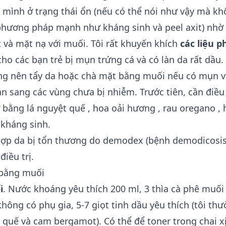
 mình ở trạng thái ổn (nếu có thể nói như vậy mà k
hương pháp mạnh như kháng sinh và peel axit) nhờ 
t và mặt nạ với muối. Tôi rất khuyến khích
các liệu 
ho các bạn trẻ bị mụn trứng cá và có làn da rất dầu.
ng nên tẩy da hoặc chà mặt bằng muối nếu có mụn vi
n sang các vùng chưa bị nhiễm. Trước tiên, cần điều 
ư bằng
lá nguyệt quế
,
hoa oải hương
,
rau oregano
, 
kháng sinh.
ợp da bị tổn thương do demodex (bệnh demodicosis)
điều trị.
bằng muối
i
. Nước khoáng yêu thích 200 ml, 3 thìa cà phê muối
hông có phụ gia, 5-7 giọt tinh dầu yêu thích (tôi th
 quế và cam bergamot). Có thể để toner trong chai x