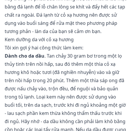
bằng đá lạnh để lỗ chân lông se khít và đẩy hết các tạp
chất ra ngoài. Đá lạnh từ cỏ xạ hương nên được sử
dụng vào buổi sáng để rửa mặt theo phương pháp
tương phản - làn da của bạn sẽ cảm ơn bạn.
Kem dưỡng da với cỏ xạ hương
Tôi xin gợi ý hai công thức làm kem:
Dành cho da dầu
. Tan chảy 30 gram bơ trong một lọ
thủy tinh trên nồi hấp, sau đó thêm một thìa cỏ xạ
hương khô hoặc tươi (đã nghiền nhuyễn) vào và giữ
trên nồi hấp trong 20 phút. Thêm một thìa sáp ong đã
được nấu chảy vào, trộn đều, để nguội và bảo quản
trong tủ lạnh. Loại kem này nên được sử dụng vào
buổi tối, trên da sạch, trước khi đi ngủ khoảng một giờ
- lau sạch phần kem thừa không thẩm thấu trước khi
đi ngủ. Hãy nhớ - da dầu không cần phải làm khô bằng
cồn hoặc các loại tẩy rửa mạnh. Nếu da dầu được cung