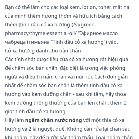
Bạn có thể làm cho các loại kem, lotion, toner, mặt nạ
của mình thêm hương thơm và hữu ích bằng cách
thêm [tinh dầu cỏ xạ hương](/vi/green-
pharmacy/thyme-essential-oil/ “Эфирное масло
чабреца (тимьяна “Tinh dầu cỏ xạ hương”) vào.
Cỏ xạ hương dành cho bàn chân
Các tính chất dược liệu của cỏ xạ hương
rất hiệu quả
để chăm sóc bàn chân, đặc biệt là trong việc phòng
ngừa và điều trị nấm chân và mùi hôi. Cách đơn giản
nhất để chăm sóc bàn chân là thêm tinh dầu cỏ xạ
hương vào kem dưỡng chân - sau khi tắm, hãy thoa
kem dưỡng thông thường của bạn lên chân, thêm 2
giọt tinh dầu cỏ xạ hương.
Hãy làm
ngâm chân nước nóng
với một thìa cỏ xạ
hương và 2 lá nguyệt quế. Không cần rửa lại chân sau
khi ngâm, hãy để nước sắc thẩm thấu. Loại ngâm chân