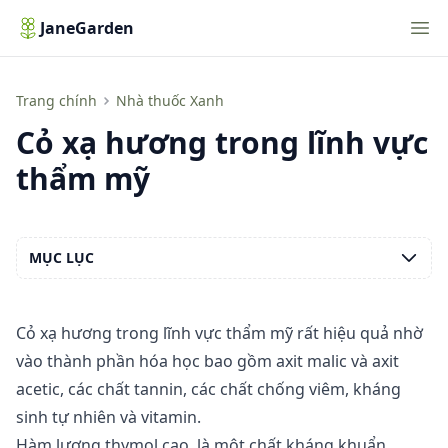
Nav
JaneGarden
Cỏ xạ hương trong lĩnh vực thẩm mỹ
Trang chính
Nhà thuốc Xanh
Cỏ xạ hương trong lĩnh vực
thẩm mỹ
MỤC LỤC
Cỏ xạ hương trong lĩnh vực thẩm mỹ rất hiệu quả nhờ
vào
thành phần hóa học
bao gồm axit malic và axit
acetic, các chất tannin, các chất chống viêm, kháng
sinh tự nhiên và vitamin.
Hàm lượng thymol cao, là một chất kháng khuẩn