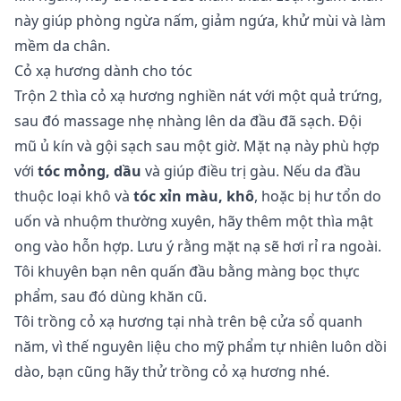
này giúp phòng ngừa nấm, giảm ngứa, khử mùi và làm
mềm da chân.
Cỏ xạ hương dành cho tóc
Trộn 2 thìa cỏ xạ hương nghiền nát với một quả trứng,
sau đó massage nhẹ nhàng lên da đầu đã sạch. Đội
mũ ủ kín và gội sạch sau một giờ. Mặt nạ này phù hợp
với
tóc mỏng, dầu
và giúp điều trị gàu. Nếu da đầu
thuộc loại khô và
tóc xỉn màu, khô
, hoặc bị hư tổn do
uốn và nhuộm thường xuyên, hãy thêm một thìa mật
ong vào hỗn hợp. Lưu ý rằng mặt nạ sẽ hơi rỉ ra ngoài.
Tôi khuyên bạn nên quấn đầu bằng màng bọc thực
phẩm, sau đó dùng khăn cũ.
Tôi trồng
cỏ xạ hương tại nhà trên bệ cửa sổ
quanh
năm, vì thế nguyên liệu cho mỹ phẩm tự nhiên luôn dồi
dào, bạn cũng hãy thử trồng cỏ xạ hương nhé.