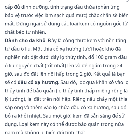
cấp đủ dinh dưỡng, tình trạng dầu thừa (phản ứng
bảo vệ trước việc làm sạch quá mức) chắc chắn sẽ biến
mất. Đừng ngại sử dụng các loại kem có nguồn gốc từ
chất béo tự nhiên.
Dành cho da khô
. Đây là công thức kem với nền tảng
từ dầu ô liu. Một thìa cỏ xạ hương tươi hoặc khô đã
nghiền nát đặt dưới đáy lọ thủy tinh, đổ 100 gram dầu
ô liu nguyên chất (tốt nhất) lên và để ngấm trong 24
giờ, sau đó đặt lên nồi hấp trong 2 giờ. Kết quả là bạn
sẽ có
dầu cỏ xạ hương
. Sau đó, lọc qua khăn xô vào lọ
thủy tinh để bảo quản (lọ thủy tinh thấp miệng rộng là
lý tưởng), lại đặt trên nồi hấp. Riêng nấu chảy một thìa
sáp ong và thêm vào lọ chứa dầu cỏ xạ hương, sau đó
bỏ ra khỏi nhiệt. Sau một giờ, kem đã sẵn sàng để sử
dụng. Loại kem này có thể được bảo quản trong nửa
năm mà không bị biến đổi tính chất.