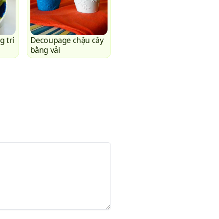
g trí
Decoupage chậu cây
bằng vải