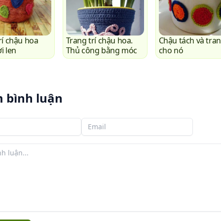
rí chậu hoa
Trang trí chậu hoa.
Chậu tách và tran
i len
Thủ công bằng móc
cho nó
 bình luận
 bạn
Email của bạn
ận của bạn