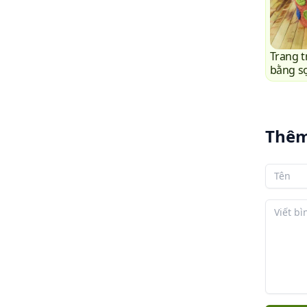
Trang t
bằng sợ
Thêm
Tên của
Bình lu