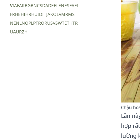
VI
AF
AR
BG
BN
CS
DA
DE
EL
EN
ES
FA
FI
FR
HE
HI
HR
HU
ID
IT
JA
KO
LV
MR
MS
NE
NL
NO
PL
PT
RO
RU
SV
SW
TE
TH
TR
UA
UR
ZH
Chậu hoa
Lần này
hợp rất
lường k