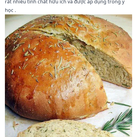
rất nhiều
tính chất hữu ích
và được áp dụng trong
y
học
.