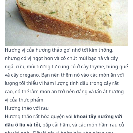
Hương vị của hương thảo gợi nhớ tới kim thông,
nhưng có vị ngọt hơn và có chút mùi bạc hà và cây
ngải cứu, mùi tương tự cũng có ở cây thyme, húng quế
và cây oregano. Bạn nên thêm nó vào các món ăn với
lượng tối thiểu vì hàm lượng tinh dầu trong cây rất
cao, có thể làm món ăn trở nên đắng và lấn át hương
vị của thực phẩm.
Hương thảo với rau
Hương thảo rất hòa quyện với
khoai tây nướng với
dầu ô liu và tỏi
, bắp cải hầm, và các món hầm rau củ
như bí ngòi. Đây là gia vị hoàn hảo cho pizza rau.