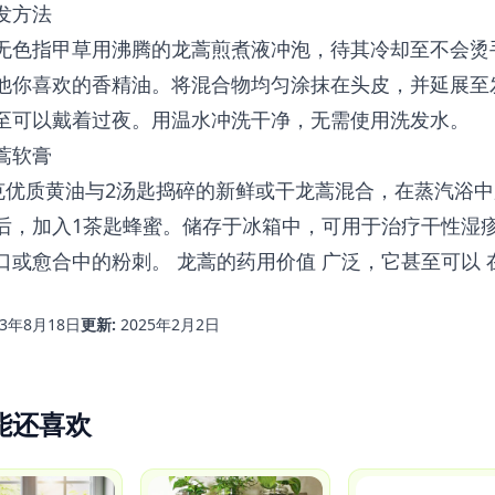
发方法
无色指甲草用沸腾的龙蒿煎煮液冲泡，待其冷却至不会烫
他你喜欢的香精油。将混合物均匀涂抹在头皮，并延展至
至可以戴着过夜。用温水冲洗干净，无需使用洗发水。
蒿软膏
0克优质黄油与2汤匙捣碎的新鲜或干龙蒿混合，在蒸汽浴
后，加入1茶匙蜂蜜。储存于冰箱中，可用于治疗干性湿
口或愈合中的粉刺。
龙蒿的药用价值
广泛，它甚至可以
13年8月18日
更新:
2025年2月2日
能还喜欢