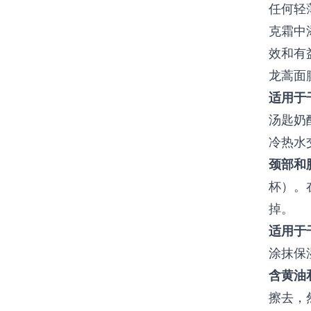
任何轻
克霜中
效和有
龙蒿面
适用于
汤匙奶
冷热水
颈部和
杯）。
掉。
适用于
涂抹保
含黄油
擦去，