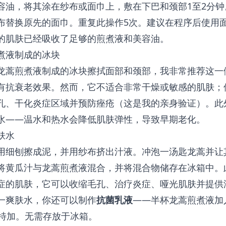
容油，将其涂在纱布或面巾上，敷在下巴和颈部1至2分
布替换原先的面巾。重复此操作5次。建议在程序后使用
的肌肤已经吸收了足够的煎煮液和美容油。
煮液制成的冰块
龙蒿煎煮液制成的冰块擦拭面部和颈部，我非常推荐这一
有抗衰老效果。然而，它不适合非常干燥或敏感的肌肤；
孔、干化炎症区域并预防痤疮（这是我的亲身验证）。此
水——温水和热水会降低肌肤弹性，导致早期老化。
肤水
用细刨擦成泥，并用纱布挤出汁液。冲泡一汤匙龙蒿并让
将黄瓜汁与龙蒿煎煮液混合，并将混合物储存在冰箱中。
症的肌肤，它可以收缩毛孔、治疗炎症、哑光肌肤并提供
一爽肤水，你还可以制作
抗菌乳液
——半杯龙蒿煎煮液加
伏特加。无需存放于冰箱。