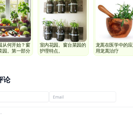
园从何开始？窗
室内花园。窗台菜园的
龙蒿在医学中的应
菜园。第一部分
护理特点。
用龙蒿治疗
评论
字
您的电子邮件
论