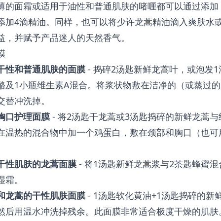
薄的面霜或适用于油性和普通肌肤的啫喱都可以通过添加
添加4滴精油。同样，也可以将少许龙蒿精油滴入爽肤水
益，并赋予产品迷人的天然香气。
膜
干性和普通肌肤的面膜
- 捣碎2汤匙新鲜龙蒿叶，或泡发
酪及1小瓶维生素A混合。将浆状物敷在洁净的（或蒸过的
交替冲洗掉。
胸口护理面膜
- 将2汤匙干龙蒿或3汤匙捣碎的新鲜龙蒿
在温热的混合物中加一个鸡蛋白，敷在颈部和胸口（也可
干性肌肤的龙蒿面膜
- 将1汤匙新鲜龙蒿浆与2茶匙蜂蜜
湿霜。
和龙蒿的干性肌肤面膜
- 1汤匙软化黄油+1汤匙捣碎的新
然后用温水冲洗掉残余。此面膜非常适合极度干燥的肌肤