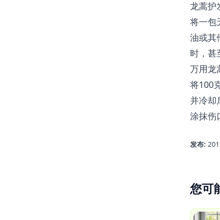
龙蒿护
将一包
油或其
时，甚
万用龙
将10
并冷却
涂抹伤
发布:
20
您可