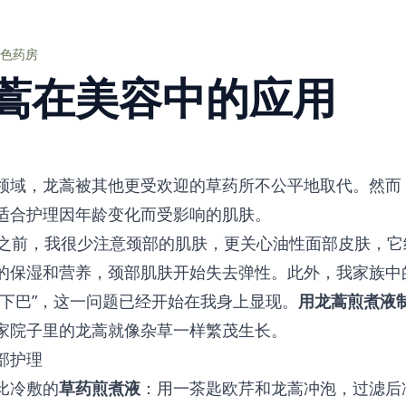
色药房
蒿在美容中的应用
领域，龙蒿被其他更受欢迎的草药所不公平地取代。然而
适合护理因年龄变化而受影响的肌肤。
岁之前，我很少注意颈部的肌肤，更关心油性面部皮肤，
的保湿和营养，颈部肌肤开始失去弹性。此外，我家族中
鸡下巴”，这一问题已经开始在我身上显现。
用龙蒿煎煮液
家院子里的龙蒿就像杂草一样繁茂生长。
部护理
比冷敷的
草药煎煮液
：用一茶匙欧芹和龙蒿冲泡，过滤后