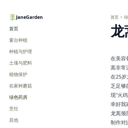
JaneGarden
龙蒿在美容中的应用
首页
绿
龙
首页
窗台种植
种植与护理
在美容
土壤与肥料
蒿非常
植物保护
在25
乏足够
在家种蘑菇
现“火
绿色药房
幸好我
烹饪
龙蒿颈
其他
制作对