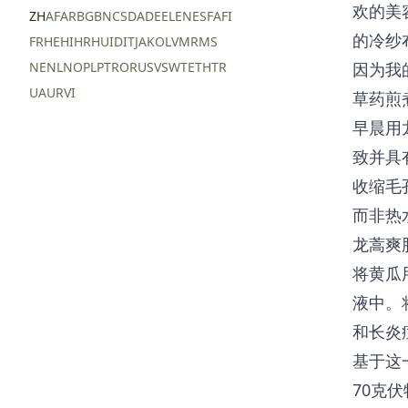
欢的美
ZH
AF
AR
BG
BN
CS
DA
DE
EL
EN
ES
FA
FI
的冷纱
FR
HE
HI
HR
HU
ID
IT
JA
KO
LV
MR
MS
NE
NL
NO
PL
PT
RO
RU
SV
SW
TE
TH
TR
因为我
UA
UR
VI
草药煎
早晨用
致并具
收缩毛
而非热
龙蒿爽
将黄瓜
液中。
和长炎
基于这
70克