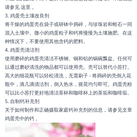
请参见
这里
。
3. 鸡蛋壳土壤改良剂
将干燥的鸡蛋壳在袋子或研钵中捣碎，与珍珠岩和蛭石一同
混入土壤中。微小的鸡蛋粒子和钙将慢慢为土壤施肥。在这
种情况下，不要使用其他含钙的肥料。
4. 鸡蛋壳清洁剂
使用磨碎的鸡蛋壳清洁不锈钢、铜和铝的锅碗瓢盆。任何可
以通过磨砂清洗的物品都可以使用壳。壳可以替代小苏打。
高大的细花瓶可以轻松清洗，无需刷子 - 将捣碎的壳倒入花
瓶中，滴几滴清洁剂，倒入热水，摇晃均匀即可。鸡蛋壳粉
可以比小苏打更好地清洁茶杯和咖啡杯上的茶垢和咖啡垢。
5. 自制钙补充剂
关于如何制作和正确摄取家庭钙补充剂的信息，请参见文章
鸡蛋壳中的钙
。