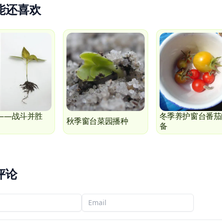
能还喜欢
——战斗并胜
冬季养护窗台番茄
秋季窗台菜园播种
备
评论
字
您的电子邮件