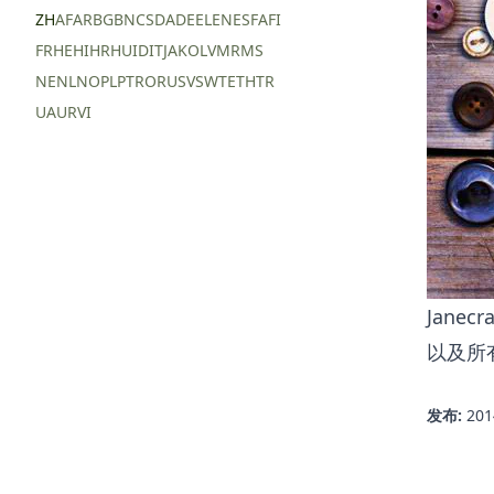
ZH
AF
AR
BG
BN
CS
DA
DE
EL
EN
ES
FA
FI
FR
HE
HI
HR
HU
ID
IT
JA
KO
LV
MR
MS
NE
NL
NO
PL
PT
RO
RU
SV
SW
TE
TH
TR
UA
UR
VI
Jan
以及所
发布:
20