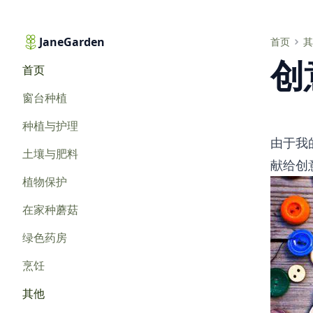
JaneGarden
创意家庭主妇博客
首页
其
创
首页
窗台种植
种植与护理
由于我
土壤与肥料
献给创意
植物保护
在家种蘑菇
绿色药房
烹饪
其他