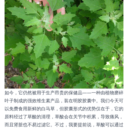
如今，它仍然被用于生产昂贵的保健品——一种由植物磨碎
叶子制成的强效维生素产品，装在明胶胶囊中。我们今天可
以免费食用新鲜的白马草，但胶囊形式的优势仅在于，它的
原料经过了草酸的清理，草酸会在关节中积累，导致痛风，
而且肾脏也不易过滤它。不过，我要提前说，草酸可以通过