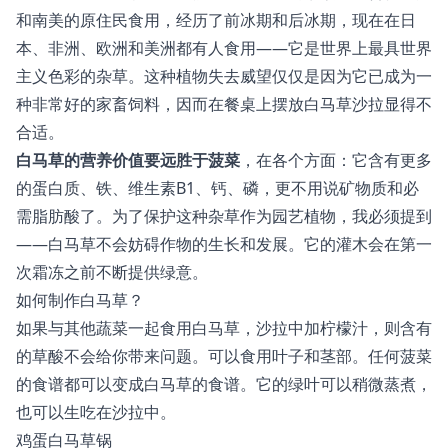
和南美的原住民食用，经历了前冰期和后冰期，现在在日
本、非洲、欧洲和美洲都有人食用——它是世界上最具世界
主义色彩的杂草。这种植物失去威望仅仅是因为它已成为一
种非常好的家畜饲料，因而在餐桌上摆放白马草沙拉显得不
合适。
白马草的营养价值要远胜于菠菜
，在各个方面：它含有更多
的蛋白质、铁、维生素B1、钙、磷，更不用说矿物质和必
需脂肪酸了。为了保护这种杂草作为园艺植物，我必须提到
——白马草不会妨碍作物的生长和发展。它的灌木会在第一
次霜冻之前不断提供绿意。
如何制作白马草？
如果与其他蔬菜一起食用白马草，沙拉中加柠檬汁，则含有
的草酸不会给你带来问题。可以食用叶子和茎部。任何菠菜
的食谱都可以变成白马草的食谱。它的绿叶可以稍微蒸煮，
也可以生吃在沙拉中。
鸡蛋白马草锅