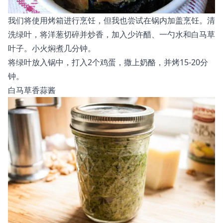
我们将使用烤箱进行烹饪，但我也尝试在锅内加盖烹饪。清
洗绿叶，将洋葱切碎并炒香，加入少许醋、一勺水和白马草
叶子。小火焖煮几分钟。
将绿叶放入锅中，打入2个鸡蛋，撒上奶酪，并烤15-20分
钟。
白马草香蒜酱