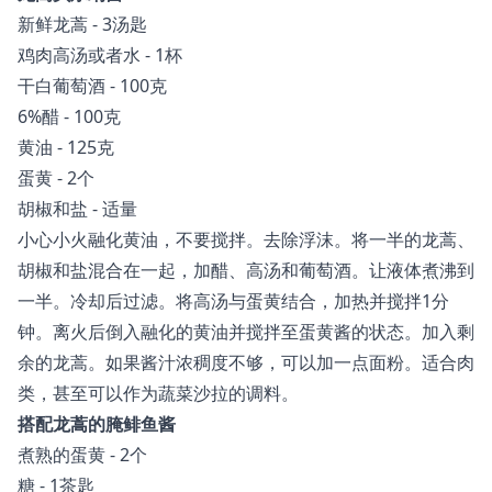
新鲜龙蒿 - 3汤匙
鸡肉高汤或者水 - 1杯
干白葡萄酒 - 100克
6%醋 - 100克
黄油 - 125克
蛋黄 - 2个
胡椒和盐 - 适量
小心小火融化黄油，不要搅拌。去除浮沫。将一半的龙蒿、
胡椒和盐混合在一起，加醋、高汤和葡萄酒。让液体煮沸到
一半。冷却后过滤。将高汤与蛋黄结合，加热并搅拌1分
钟。离火后倒入融化的黄油并搅拌至蛋黄酱的状态。加入剩
余的龙蒿。如果酱汁浓稠度不够，可以加一点面粉。适合肉
类，甚至可以作为蔬菜沙拉的调料。
搭配龙蒿的腌鲱鱼酱
煮熟的蛋黄 - 2个
糖 - 1茶匙