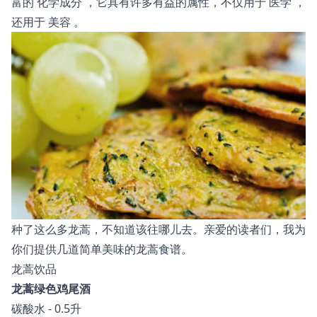
富的
化学成分
，它具有许多有益的属性，不仅用于
医学
，
还用于
美容
。
种了这么多龙蒿，不知道该往哪儿去。亲爱的读者们，我为
你们提供几道简单美味的龙蒿食谱。
龙蒿饮品
龙蒿绿色鸡尾酒
碳酸水 - 0.5升