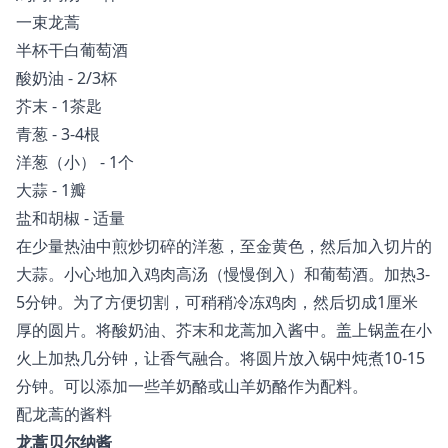
一束龙蒿
半杯干白葡萄酒
酸奶油 - 2/3杯
芥末 - 1茶匙
青葱 - 3-4根
洋葱（小） - 1个
大蒜 - 1瓣
盐和胡椒 - 适量
在少量热油中煎炒切碎的洋葱，至金黄色，然后加入切片的
大蒜。小心地加入鸡肉高汤（慢慢倒入）和葡萄酒。加热3-
5分钟。为了方便切割，可稍稍冷冻鸡肉，然后切成1厘米
厚的圆片。将酸奶油、芥末和龙蒿加入酱中。盖上锅盖在小
火上加热几分钟，让香气融合。将圆片放入锅中炖煮10-15
分钟。可以添加一些羊奶酪或山羊奶酪作为配料。
配龙蒿的酱料
龙蒿贝尔纳酱