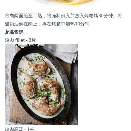
将肉两面煎至半熟，将腌料倒入并放入烤箱烤30分钟。将
酸奶油倒在肉上，再在烤箱中加热10分钟。
龙蒿酱鸡
鸡肉 fillet - 3片
鸡肉高汤 - 1杯