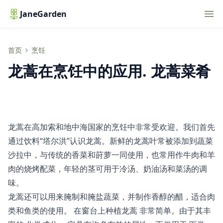
Nav
JaneGarden
龙蒿在烹饪中的应用. 龙蒿菜肴
首页
烹饪
龙蒿在烹饪中的应用. 龙蒿菜肴
龙蒿在高加索和地中海国家的烹饪中非常受欢迎。我们首先
通过饮料“塔尔洪”认识龙蒿。新鲜的龙蒿叶常被添加到蔬菜
沙拉中，与传统的香菜和莳萝一同使用，也常用作牛肉和羊
肉的烧烤配菜，年轻的茎可用于冷汤、奶油汤和菜汤的调
味。
龙蒿还可以用来腌制和腌盐蔬菜，并制作香醇的醋，适合肉
类和鱼类的使用。
在窗台上种植龙蒿
非常简单。由于其丰