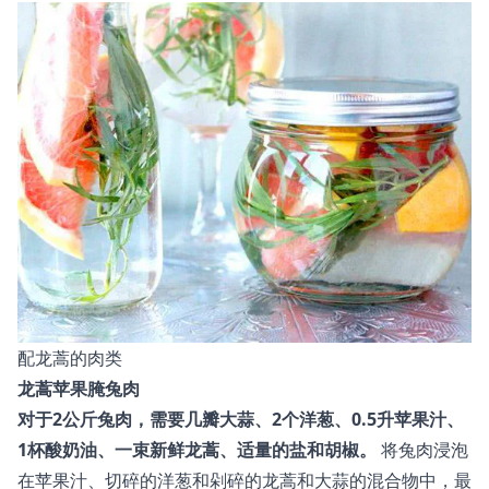
配龙蒿的肉类
龙蒿苹果腌兔肉
对于2公斤兔肉，需要几瓣大蒜、2个洋葱、0.5升苹果汁、
1杯酸奶油、一束新鲜龙蒿、适量的盐和胡椒。
将兔肉浸泡
在苹果汁、切碎的洋葱和剁碎的龙蒿和大蒜的混合物中，最