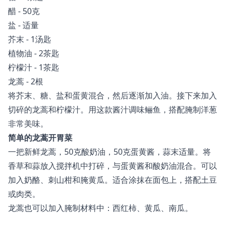
醋 - 50克
盐 - 适量
芥末 - 1汤匙
植物油 - 2茶匙
柠檬汁 - 1茶匙
龙蒿 - 2根
将芥末、糖、盐和蛋黄混合，然后逐渐加入油。接下来加入
切碎的龙蒿和柠檬汁。用这款酱汁调味鲡鱼，搭配腌制洋葱
非常美味。
简单的龙蒿开胃菜
一把新鲜龙蒿，50克酸奶油，50克蛋黄酱，蒜末适量。将
香草和蒜放入搅拌机中打碎，与蛋黄酱和酸奶油混合。可以
加入奶酪、刺山柑和腌黄瓜。适合涂抹在面包上，搭配土豆
或肉类。
龙蒿也可以加入腌制材料中：西红柿、黄瓜、南瓜。