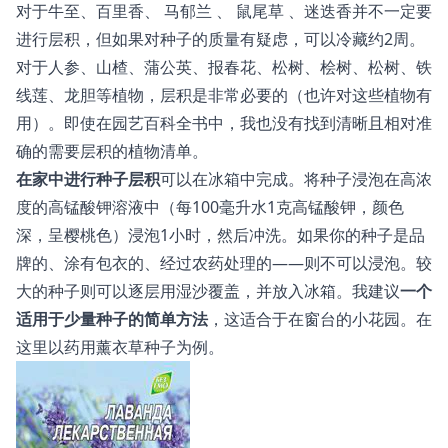
对于牛至、百里香、
马郁兰
、
鼠尾草
、迷迭香并不一定要
进行层积，但如果对种子的质量有疑虑，可以冷藏约2周。
对于人参、山楂、蒲公英、报春花、松树、桧树、松树、铁
线莲、龙胆等植物，层积是非常必要的（也许对这些植物有
用）。即使在园艺百科全书中，我也没有找到清晰且相对准
确的需要层积的植物清单。
在家中进行种子层积
可以在冰箱中完成。将种子浸泡在高浓
度的高锰酸钾溶液中（每100毫升水1克高锰酸钾，颜色
深，呈樱桃色）浸泡1小时，然后冲洗。如果你的种子是品
牌的、涂有包衣的、经过农药处理的——则不可以浸泡。较
大的种子则可以逐层用湿沙覆盖，并放入冰箱。我建议
一个
适用于少量种子的简单方法
，这适合于在窗台的小花园。在
这里以药用薰衣草种子为例。