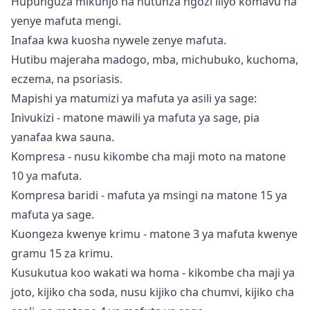
Hupunguza mikunjo na hutunza ngozi iliyo komavu na
yenye mafuta mengi.
Inafaa kwa kuosha nywele zenye mafuta.
Hutibu majeraha madogo, mba, michubuko, kuchoma,
eczema, na psoriasis.
Mapishi ya matumizi ya mafuta ya asili ya sage:
Inivukizi - matone mawili ya mafuta ya sage, pia
yanafaa kwa sauna.
Kompresa - nusu kikombe cha maji moto na matone
10 ya mafuta.
Kompresa baridi - mafuta ya msingi na matone 15 ya
mafuta ya sage.
Kuongeza kwenye krimu - matone 3 ya mafuta kwenye
gramu 15 za krimu.
Kusukutua koo wakati wa homa - kikombe cha maji ya
joto, kijiko cha soda, nusu kijiko cha chumvi, kijiko cha