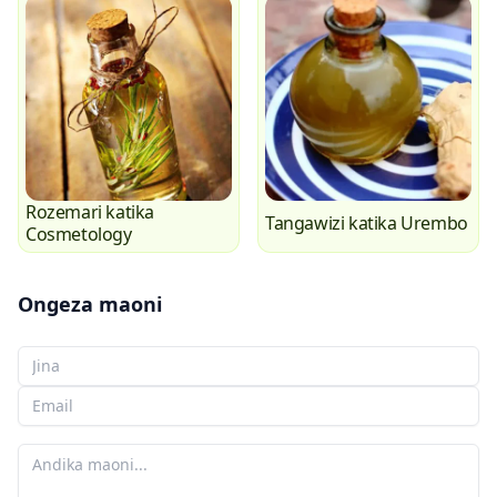
Rozemari katika
Tangawizi katika Urembo
Cosmetology
Ongeza maoni
Jina lako
Barua pepe yako
Maoni yako