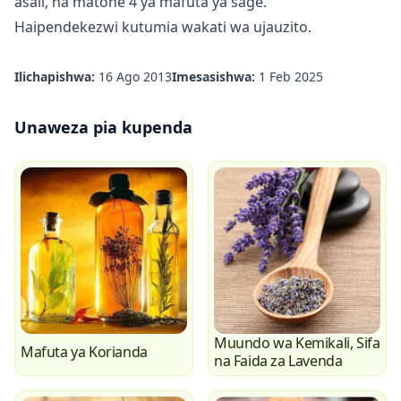
asali, na matone 4 ya mafuta ya sage.
Haipendekezwi kutumia wakati wa ujauzito.
Ilichapishwa:
16 Ago 2013
Imesasishwa:
1 Feb 2025
Unaweza pia kupenda
Muundo wa Kemikali, Sifa
Mafuta ya Korianda
na Faida za Lavenda