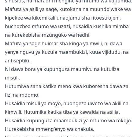
sinusitis, na maradhi mengine ya mfumo wa kupumua.
Mafuta ya asili ya sage, kutokana na muundo wake wa
kipekee wa kikemikali unaojumuisha fitoestrojeni,
huchochea mfumo wa uzazi, husaidia kushika mimba
na kurekebisha mzunguko wa hedhi.
Mafuta ya sage huimarisha kinga ya mwili, ni dawa
yenye nguvu ya kuzuia maambukizi, kuua vijidudu, na
antiseptiki.
Ni dawa bora ya kupunguza maumivu na kutuliza
misuli.
Hutumiwa sana katika meno kwa kuboresha dawa za
fizi na mdomo.
Husaidia misuli ya moyo, huongeza uwezo wa akili na
kimwili. Hutumika katika tiba ya kawaida na asilia.
Husaidia kupunguza maambukizi ya mfumo wa mkojo.
Hurekebisha mmeng’enyo wa chakula.