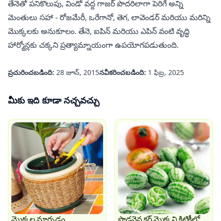
తేనెతో పనికొలుపు, విండో వద్ద గాజర్ పొదరిలాగా పెరిగే అన్ని
మెంతులు సహా - రోజమేరీ, ఒరేగానో, తెగ, లావెండర్ మరియు మరిన్ని
మొక్కలకు అనుకూలం. తేనె, ఐపిన్ మరియు ఎపిన్ వంటి వృద్ధి
హార్మోన్లకు చక్కని ప్రత్యామ్నాయంగా ఉపయోగపడుతుంది.
ప్రచురించబడింది:
28 జూన్, 2015
నవీకరించబడింది:
1 ఫిబ్ర, 2025
మీకు ఇది కూడా నచ్చవచ్చు
మొక్కల మార్చడం.
పొడవైన క్లర్ మొక్కని కిటికీలో