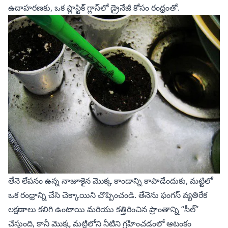
ఉదాహరణకు, ఒక ప్లాస్టిక్ గ్లాస్‌లో డ్రైనేజీ కోసం రంధ్రంతో.
తేనె లేపనం ఉన్న నాజూకైన మొక్క కాండాన్ని కాపాడేందుకు, మట్టిలో
ఒక రంధ్రాన్ని చేసి చెక్కాయిని చొప్పించండి. తేనెను ఫంగస్ వ్యతిరేక
లక్షణాలు కలిగి ఉంటాయి మరియు కత్తిరించిన ప్రాంతాన్ని “సీల్”
చేస్తుంది, కానీ మొక్క మట్టిలోని నీటిని గ్రహించడంలో ఆటంకం