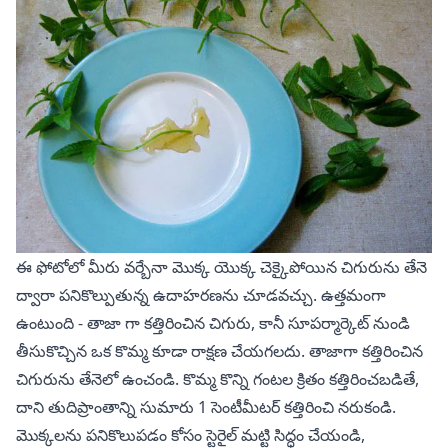
ఈ ఫోటోలో మీరు వర్బేనా మొక్క యొక్క చెక్కైపోయిన చిగురును తేనె
ద్వారా పనికొల్పుతున్న ఉదాహరణను చూడవచ్చు. ఉత్తమంగా
ఉంటుంది - తాజా గా కత్తిరించిన చిగురు, కానీ సూపర్మార్కెట్ నుండి
తీసుకొచ్చిన ఒక కొమ్మ కూడా రాక్షణ చేయగలదు. తాజాగా కత్తిరించిన
చిగురును తేనెలో ఉంచండి. కొమ్మ కొన్ని గంటల క్రితం కత్తిరించబడితే,
దాని తుదిప్రాంతాన్ని సుమారు 1 సెంటీమీటర్ కత్తిరించి నరుకండి.
మొక్కలను పనికొలుపడం కోసం స్టెరైల్ మట్టి సిద్ధం చేయండి,