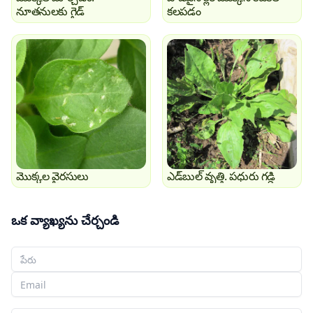
నూతనులకు గైడ్
కలపడం
మొక్కల వైరసులు
ఎడ్‌బుల్ వృత్తి. పధురు గడ్డి
ఒక వ్యాఖ్యను చేర్చండి
మీ పేరు
మీ ఇమెయిల్