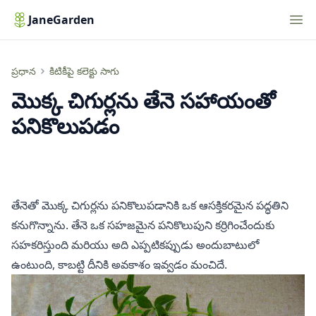
Nav
JaneGarden
మొక్క చిగుర్లను తేనె సహాయంతో పనికొలుపడం
ప్రధాన
కిటికీపై కలెక్టు సాగు
మొక్క చిగుర్లను తేనె సహాయంతో
పనికొలుపడం
తేనెతో మొక్క చిగుర్లను పనికొలుపడానికి ఒక ఆసక్తికరమైన పద్ధతిని
కనుగొన్నాను. తేనె ఒక సహజమైన పనికొలుపుని కర్రిగించేందుకు
సహకరిస్తుంది మరియు అది ఎప్పటికప్పుడు అందుబాటులో
ఉంటుంది, కాబట్టి దీనికి అవకాశం ఇవ్వడం మంచిదే.