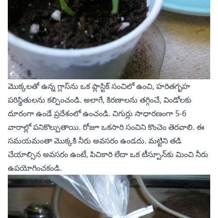
మొక్కలతో ఉన్న గ్లాస్‌ను ఒక ప్లాస్టిక్ సంచిలో ఉంచి, హరితగృహ
పరిస్థితులను కల్పించండి. అలాగే, కిరణాలను తగ్గించే, విండోలకు
దూరంగా ఉండే ప్రదేశంలో ఉంచండి. చిగుర్లు సాధారణంగా 5-6
వారాల్లో పనికొల్పుతాయి. రోజూ ఒకసారి సంచిని కొంచెం తెరవాలి. ఈ
సమయమంతా మొక్కకి నీరు అవసరం ఉండదు. మట్టిని తడి
చేయాల్సిన అవసరం ఉంటే, పిచికారి లేదా ఒక టీస్పూన్‌కు మించి నీరు
ఉపయోగించకండి.