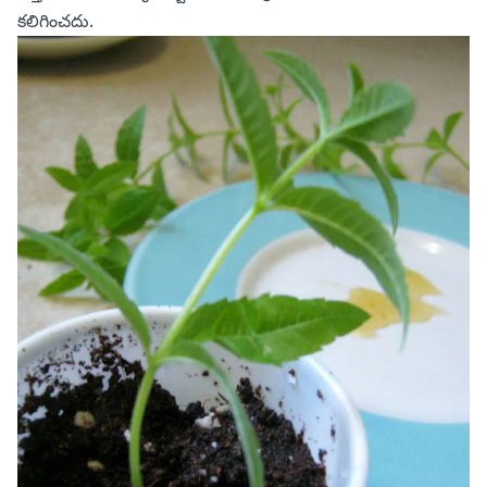
కలిగించదు.