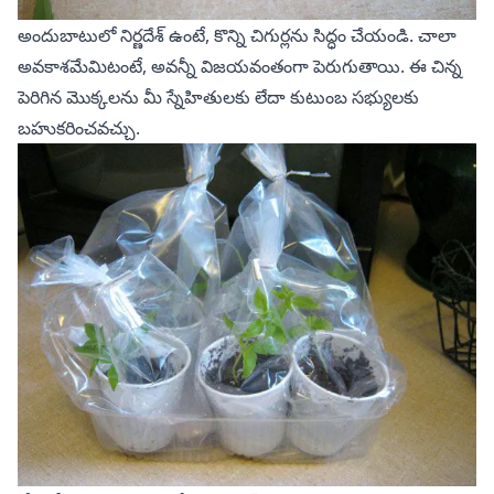
అందుబాటులో నిర్ణదేశ్ ఉంటే, కొన్ని చిగుర్లను సిద్ధం చేయండి. చాలా
అవకాశమేమిటంటే, అవన్నీ విజయవంతంగా పెరుగుతాయి. ఈ చిన్న
పెరిగిన మొక్కలను మీ స్నేహితులకు లేదా కుటుంబ సభ్యులకు
బహుకరించవచ్చు.