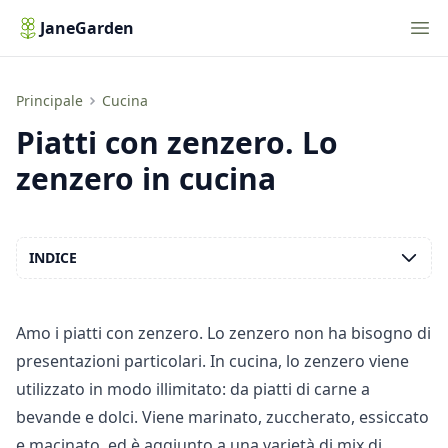
Nav
JaneGarden
Piatti con zenzero. Lo zenzero in cucina
Principale
Cucina
Piatti con zenzero. Lo
zenzero in cucina
INDICE
Amo i piatti con zenzero. Lo zenzero non ha bisogno di
presentazioni particolari. In cucina, lo zenzero viene
utilizzato in modo illimitato: da piatti di carne a
bevande e dolci. Viene marinato, zuccherato, essiccato
e macinato, ed è aggiunto a una varietà di mix di